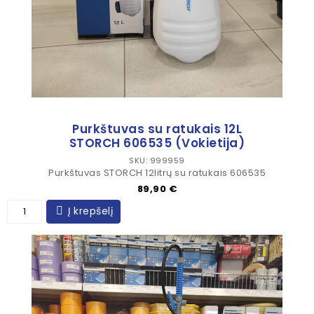
Purkštuvas su ratukais 12L
STORCH 606535 (Vokietija)
SKU: 999959
Purkštuvas STORCH 12litrų su ratukais 606535
Kaina
89,90 €
Į krepšelį