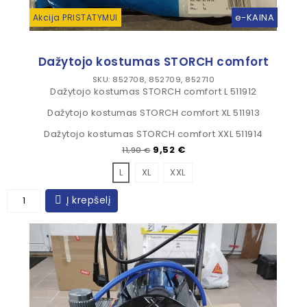
e-KAINA
Akcija PRISTATYMUI
Dažytojo kostumas STORCH comfort
SKU: 852708, 852709, 852710
Dažytojo kostumas STORCH comfort L 511912
Dažytojo kostumas STORCH comfort XL 511913
Dažytojo kostumas STORCH comfort XXL 511914
Įprasta kaina
Kaina
9,52 €
11,90 €
L
XL
XXL
Į krepšelį