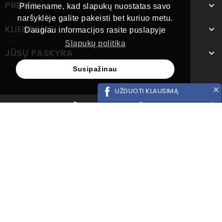
PREKĖS
Primename, kad slapukų nuostatas savo
naršyklėje galite pakeisti bet kuriuo metu.
KLIENTAMS
Daugiau informacijos rasite puslapyje
Slapukų politika
JŪSŲ PASKYRA
Susipažinau
UŽDUOTI KLAUSIMĄ
Norėdami užduoti
klausimą, spauskite
PRADĖTI
PRADĖTI