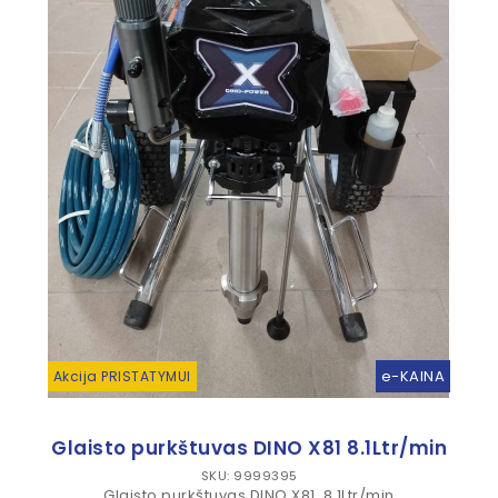
e-KAINA
Akcija PRISTATYMUI
Glaisto purkštuvas DINO X81 8.1Ltr/min
SKU: 9999395
Glaisto purkštuvas DINO X81 8.1Ltr/min