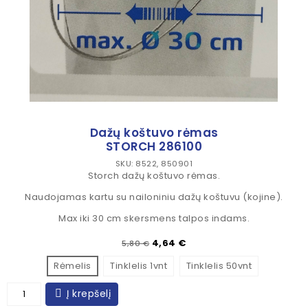
Dažų koštuvo rėmas
STORCH 286100
SKU: 8522, 850901
Storch dažų koštuvo rėmas.
Naudojamas kartu su nailoniniu dažų koštuvu (kojine).
Max iki 30 cm skersmens talpos indams.
Įprasta kaina
Kaina
4,64 €
5,80 €
Rėmelis
Tinklelis 1vnt
Tinklelis 50vnt
Į krepšelį