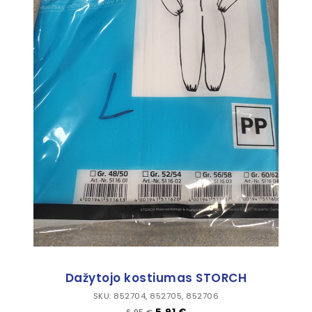
Dažytojo kostiumas STORCH
SKU: 852704, 852705, 852706
Įprasta kaina
Kaina
5,91 €
6,95 €