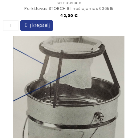
SKU: 999960
Purkštuvas STORCH 8 l nešiojamas 606515
Kaina
42,00 €
Į krepšelį