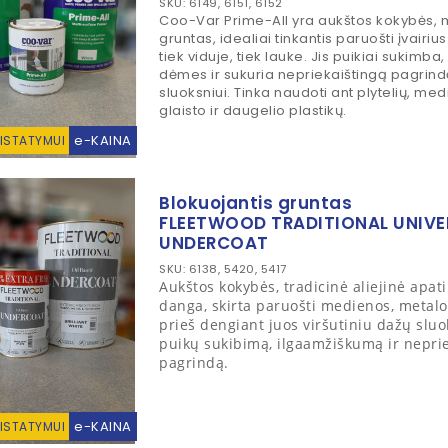
SKU: 6149, 6151, 6152
Coo-Var Prime-All yra aukštos kokybės, m
gruntas, idealiai tinkantis paruošti įvairi
tiek viduje, tiek lauke. Jis puikiai sukimba
dėmes ir sukuria nepriekaištingą pagrind
sluoksniui. Tinka naudoti ant plytelių, me
glaisto ir daugelio plastikų.
e-KAINA
RISTATYMUI
Blokuojantis gruntas
FLEETWOOD TRADITIONAL UNIVE
UNDERCOAT
SKU: 6138, 5420, 5417
Aukštos kokybės, tradicinė aliejinė apat
danga, skirta paruošti medienos, metalo
prieš dengiant juos viršutiniu dažų sluo
puikų sukibimą, ilgaamžiškumą ir neprie
pagrindą.
e-KAINA
RISTATYMUI