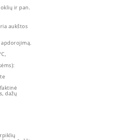
oklių ir pan.
uria aukštos
į apdorojimą.
°C,
kėms):
te
faktinė
s, dažų
irpiklių