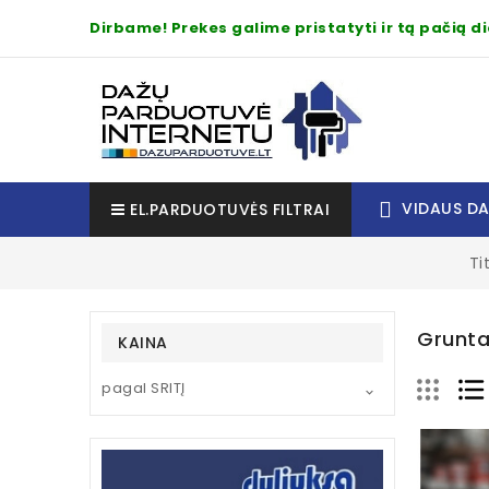
Dirbame! Prekes galime pristatyti ir tą pačią 
VIDAUS D
EL.PARDUOTUVĖS FILTRAI
Ti
Grunta
KAINA
pagal SRITĮ
