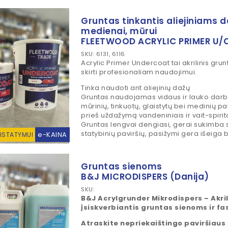
Gruntas tinkantis aliejiniams 
medienai, mūrui
FLEETWOOD ACRYLIC PRIMER U/
SKU: 6131, 6116
Acrylic Primer Undercoat tai akrilinis grunt
skirti profesionaliam naudojimui.
Tinka naudoti ant aliejinių dažų
Gruntas naudojamas vidaus ir lauko darba
mūrinių, tinkuotų, glaistytų bei medinių pa
prieš uždažymą vandeniniais ir vait-spiri
Gruntas lengvai dengiasi, gerai sukimb
statybinių paviršių, pasižymi gera išeiga b
e-KAINA
RISTATYMUI
Gruntas sienoms
B&J MICRODISPERS (Danija)
SKU:
B&J Acrylgrunder Mikrodispers – Akrili
įsiskverbiantis gruntas sienoms ir 
Atraskite nepriekaištingo paviršiaus