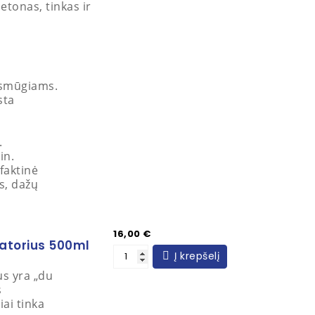
etonas, tinkas ir
 smūgiams.
sta
.
in.
faktinė
s, dažų
Kaina
16,00 €
zatorius 500ml
Į krepšelį
us yra „du
s
iai tinka