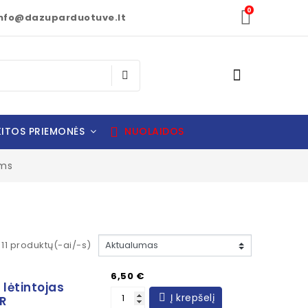
0
nfo@dazuparduotuve.lt
ITOS PRIEMONĖS
NUOLAIDOS
oms
11 produktų(-ai/-s)
Kaina
6,50 €
 lėtintojas
Į krepšelį
R