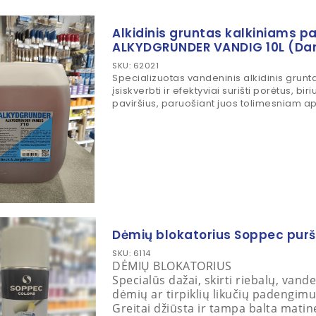
Alkidinis gruntas kalkiniams p
ALKYDGRUNDER VANDIG 10L (Dan
SKU: 62021
Specializuotas vandeninis alkidinis gruntas
įsiskverbti ir efektyviai surišti porėtus, bir
paviršius, paruošiant juos tolimesniam ap
Dėmių blokatorius Soppec pur
SKU: 6114
DĖMIŲ BLOKATORIUS
Specialūs dažai, skirti riebalų, vande
dėmių ar tirpiklių likučių padengimu
Greitai džiūsta ir tampa balta matin