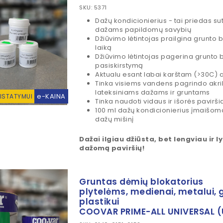
SKU: 5371
Dažų kondicionierius - tai priedas sut
dažams papildomų savybių
Džiūvimo lėtintojas prailgina grunto 
laiką
Džiūvimo lėtintojas pagerina grunto 
pasiskirstymą
Aktualu esant labai karštam (>30C) a
Tinka visiems vandens pagrindo akri
lateksiniams dažams ir gruntams
e-KAINA
RISTATYMUI
Tinka naudoti vidaus ir išorės pavirš
100 ml dažų kondicionierius įmaišomas
dažų mišinį
Dažai ilgiau džiūsta, bet lengviau ir 
dažomą paviršių!
Gruntas dėmių blokatorius
plytelėms, medienai, metalui, g
plastikui
COOVAR PRIME-ALL UNIVERSAL (