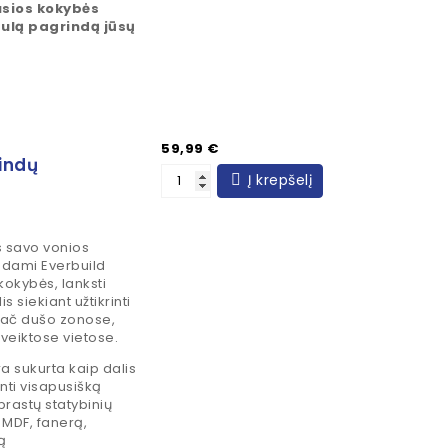
usios kokybės
obulą pagrindą jūsų
Kaina
59,99 €
indų
Į krepšelį
 savo vonios
dami Everbuild
okybės, lanksti
siekiant užtikrinti
pač dušo zonose,
veiktose vietose.
 sukurta kaip dalis
nti visapusišką
prastų statybinių
 MDF, fanerą,
rą