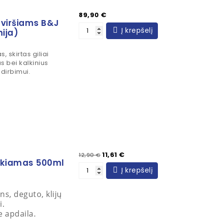
Kaina
89,90 €
aviršiams B&J
Į krepšelį
ija)
, skirtas giliai
ius bei kalkinius
dirbimui.
Įprasta kaina
Kaina
11,61 €
12,90 €
škiamas 500ml
Į krepšelį
ns, deguto, klijų
i.
e apdaila.