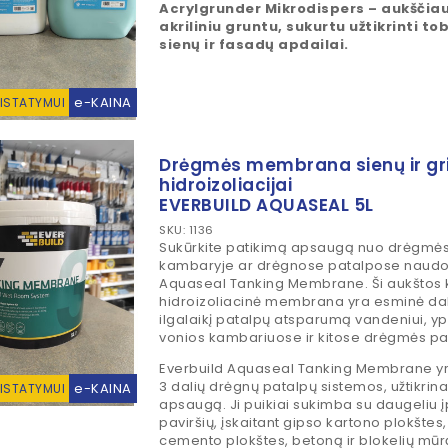
Acrylgrunder Mikrodispers – aukščia
akriliniu gruntu, sukurtu užtikrinti t
sienų ir fasadų apdailai.
e-KAINA
RISTATYMUI
Drėgmės membrana sienų ir gr
hidroizoliacijai
EVERBUILD AQUASEAL 5L
SKU: 1136
Sukūrkite patikimą apsaugą nuo drėgmės
kambaryje ar drėgnose patalpose naudo
Aquaseal Tanking Membrane. Ši aukštos k
hidroizoliacinė membrana yra esminė dalis 
ilgalaikį patalpų atsparumą vandeniui, y
vonios kambariuose ir kitose drėgmės pa
Everbuild Aquaseal Tanking Membrane yra
3 dalių drėgnų patalpų sistemos, užtikrina
e-KAINA
RISTATYMUI
apsaugą. Ji puikiai sukimba su daugeliu į
paviršių, įskaitant gipso kartono plokštes,
cemento plokštes, betoną ir blokelių mū