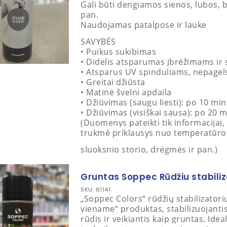
Gali būti dengiamos sienos, lubos, b
pan.
Naudojamas patalpose ir lauke
SAVYBĖS
• Puikus sukibimas
• Didelis atsparumas įbrėžimams ir
• Atsparus UV spinduliams, nepagel
• Greitai džiūsta
• Matinė švelni apdaila
• Džiūvimas (saugu liesti): po 10 min
• Džiūvimas (visiškai sausa): po 20 m
(Duomenys pateikti tik informacijai, 
trukmė priklausys nuo temperatūro
sluoksnio storio, drėgmės ir pan.)
Gruntas Soppec Rūdžiu stabili
SKU: 61141
„Soppec Colors“ rūdžių stabilizatori
viename“ produktas, stabilizuojanti
rūdis ir veikiantis kaip gruntas. Ideal