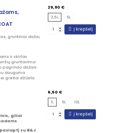
Kaina
29,90 €
dažams,
2,5L
5L
COAT
Į krepšelį
as, gruntiniai dažai,
ms ir skirtas
viršių gruntavimui
to pagrindo dažais.
a su dauguma
ei greitai džiūsta.
Kaina
6,50 €
1L
5L
10L
Į krepšelį
nis, giliai
fasadams
 paslaptį su B&J