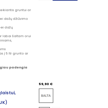
eikiantis gruntui ar
bei dažų džiūvimo
bei dažų
r labai šaltam orui
liniams,
iams
 į 5 ltr grunto ar
lygiau padengia
Kaina
59,90 €
Balta
laistui,
UK)