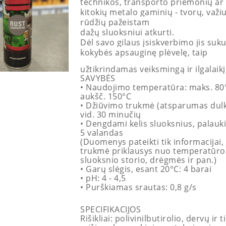
technikos, transporto priemonių ar
kitokių metalo gaminių - tvorų, važiu
rūdžių pažeistam
dažų sluoksniui atkurti.
Dėl savo gilaus įsiskverbimo jis suk
kokybės apsauginę plėvelę, taip
užtikrindamas veiksmingą ir ilgalaik
SAVYBĖS
• Naudojimo temperatūra: maks. 80
aukšč. 150°C
• Džiūvimo trukmė (atsparumas dul
vid. 30 minučių
• Dengdami kelis sluoksnius, palauki
5 valandas
(Duomenys pateikti tik informacijai, 
trukmė priklausys nuo temperatūro
sluoksnio storio, drėgmės ir pan.)
• Garų slėgis, esant 20°C: 4 barai
• pH: 4 - 4,5
• Purškiamas srautas: 0,8 g/s
SPECIFIKACIJOS
Rišikliai: polivinilbutirolio, dervų ir t