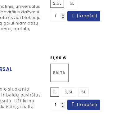
2,5L
5L
atinis, universalus
us paviršius dažymui
Į krepšelį
, efektyviai blokuoja
ą galutiniam dažų
dienos, metalo,
Kaina
21,90 €
Balta
RSAL
inio sluoksnio
1L
2,5L
5L
 ir baldų paviršius
ksniu. Užtikrina
Į krepšelį
kaištingą baltą