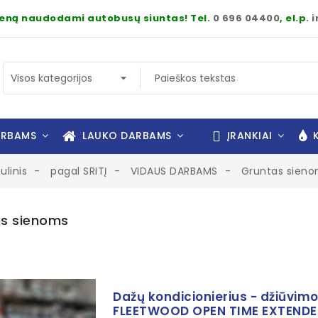
dieną naudodami autobusų siuntas! Tel.
0 696 04400
, el.p.
i
ARBAMS
LAUKO DARBAMS
ĮRANKIAI
K
tulinis
pagal SRITĮ
VIDAUS DARBAMS
Gruntas sien
s sienoms
Dažų kondicionierius - džiūvimo
FLEETWOOD OPEN TIME EXTENDE