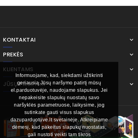
KONTAKTAI
PREKĖS
KLIENTAMS
Informuojame, kad, siekdami užtikrinti
JŪSŲ PASKYRA
geriausią Jūsų naršymo patirtį mūsų
el.parduotuvėje, naudojame slapukus. Jei
nepakeisite slapukų nuostatų savo
naršyklės parametruose, laikysime, jog
sutinkate gauti visus slapukus
dazuparduotuve.lt svetainėje. Atkreipiame
dėmesį, kad pakeitus slapukų nuostatas,
gali nustoti veikti tam tikros