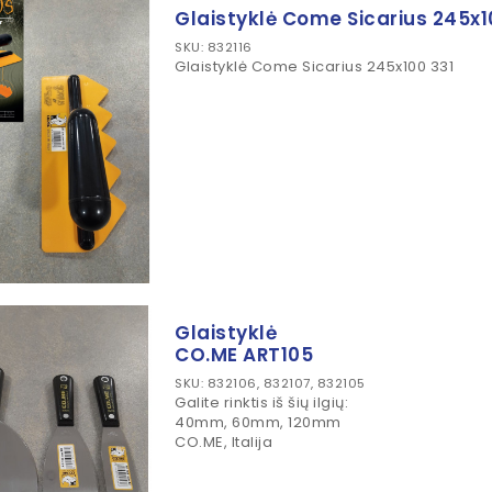
Glaistyklė Come Sicarius 245x1
SKU: 832116
Glaistyklė Come Sicarius 245x100 331
Glaistyklė
CO.ME ART105
SKU: 832106, 832107, 832105
Galite rinktis iš šių ilgių:
40mm, 60mm, 120mm
CO.ME, Italija