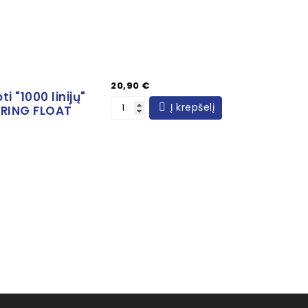
Kaina
20,90 €
 "1000 linijų"
Į krepšelį
URING FLOAT