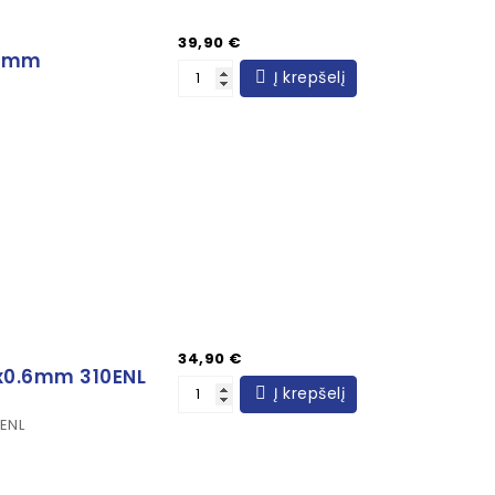
Kaina
39,90 €
40mm
Į krepšelį
Kaina
34,90 €
0x0.6mm 310ENL
Į krepšelį
ENL