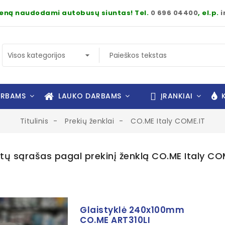
dieną naudodami autobusų siuntas! Tel.
0 696 04400
, el.p.
i
ARBAMS
LAUKO DARBAMS
ĮRANKIAI
K
Titulinis
Prekių ženklai
CO.ME Italy COME.IT
tų sąrašas pagal prekinį ženklą CO.ME Italy CO
Glaistyklė 240x100mm
CO.ME ART310LI