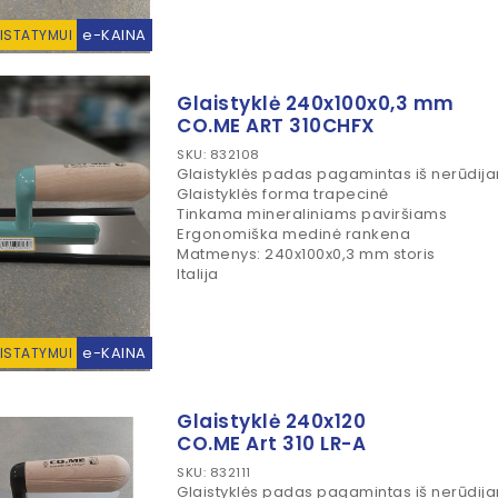
e-KAINA
RISTATYMUI
Glaistyklė 240x100x0,3 mm
CO.ME ART 310CHFX
SKU: 832108
Glaistyklės padas pagamintas iš nerūdija
Glaistyklės forma trapecinė
Tinkama mineraliniams paviršiams
Ergonomiška medinė rankena
Matmenys: 240x100x0,3 mm storis
Italija
e-KAINA
RISTATYMUI
Glaistyklė 240x120
CO.ME Art 310 LR-A
SKU: 832111
Glaistyklės padas pagamintas iš nerūdija