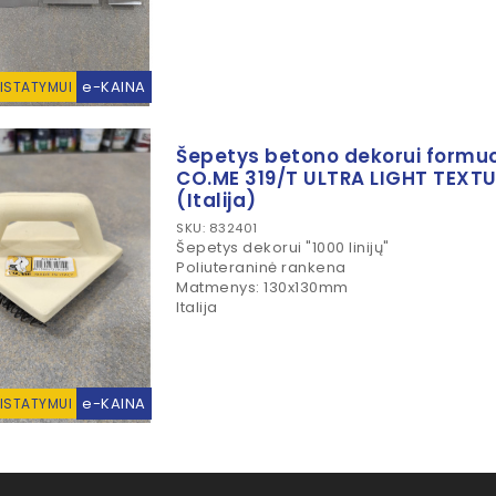
e-KAINA
RISTATYMUI
Šepetys betono dekorui formuoti
CO.ME 319/T ULTRA LIGHT TEXT
(Italija)
SKU: 832401
Šepetys dekorui "1000 linijų"
Poliuteraninė rankena
Matmenys: 130x130mm
Italija
e-KAINA
RISTATYMUI