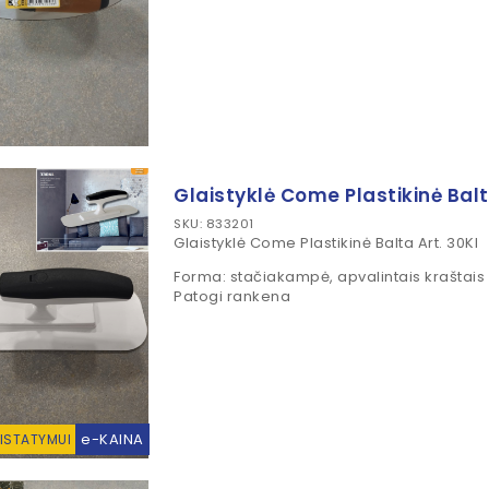
Glaistyklė Come Plastikinė Balt
SKU: 833201
Glaistyklė Come Plastikinė Balta Art. 30Kl
Forma: stačiakampė, apvalintais kraštais
Patogi rankena
e-KAINA
RISTATYMUI