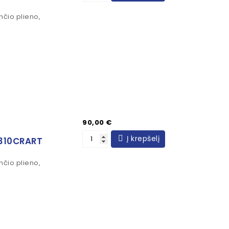
nčio plieno,
Kaina
90,00 €
Į krepšelį
T310CRART
nčio plieno,