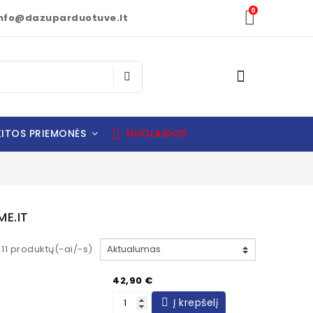
0
nfo@dazuparduotuve.lt
ITOS PRIEMONĖS
NUOLAIDOS
ME.IT
11 produktų(-ai/-s)
Kaina
42,90 €
Į krepšelį