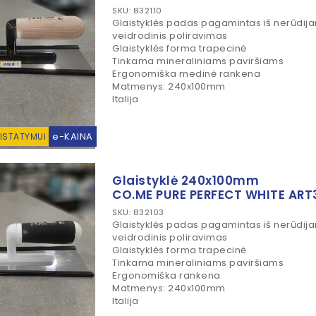
SKU: 832110
Glaistyklės padas pagamintas iš nerūdija
veidrodinis poliravimas
Glaistyklės forma trapecinė
Tinkama mineraliniams paviršiams
Ergonomiška medinė rankena
Matmenys: 240x100mm
Italija
e-KAINA
RISTATYMUI
Glaistyklė 240x100mm
CO.ME PURE PERFECT WHITE AR
SKU: 832103
Glaistyklės padas pagamintas iš nerūdija
veidrodinis poliravimas
Glaistyklės forma trapecinė
Tinkama mineraliniams paviršiams
Ergonomiška rankena
Matmenys: 240x100mm
Italija