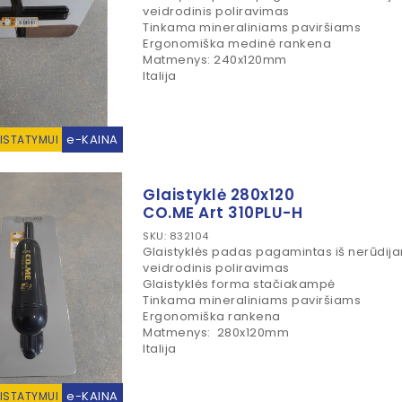
veidrodinis poliravimas
Tinkama mineraliniams paviršiams
Ergonomiška medinė rankena
Matmenys: 240x120mm
Italija
e-KAINA
RISTATYMUI
Glaistyklė 280x120
CO.ME Art 310PLU-H
SKU: 832104
Glaistyklės padas pagamintas iš nerūdija
veidrodinis poliravimas
Glaistyklės forma stačiakampė
Tinkama mineraliniams paviršiams
Ergonomiška rankena
Matmenys: 280x120mm
Italija
e-KAINA
RISTATYMUI