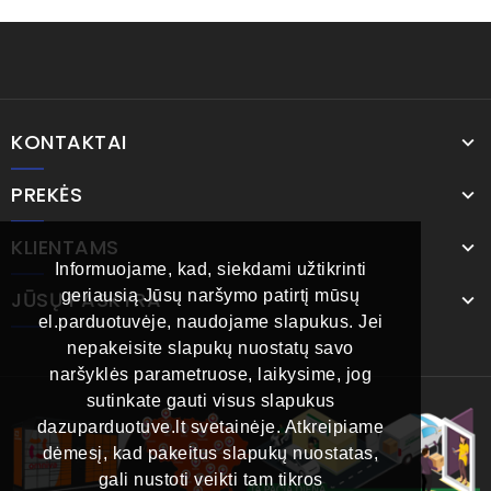
KONTAKTAI
PREKĖS
KLIENTAMS
Informuojame, kad, siekdami užtikrinti
JŪSŲ PASKYRA
geriausią Jūsų naršymo patirtį mūsų
el.parduotuvėje, naudojame slapukus. Jei
nepakeisite slapukų nuostatų savo
naršyklės parametruose, laikysime, jog
sutinkate gauti visus slapukus
dazuparduotuve.lt svetainėje. Atkreipiame
dėmesį, kad pakeitus slapukų nuostatas,
gali nustoti veikti tam tikros