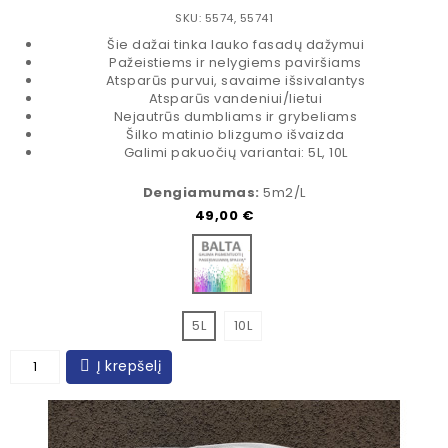
SKU: 5574, 55741
Šie dažai tinka lauko fasadų dažymui
Pažeistiems ir nelygiems paviršiams
Atsparūs purvui, savaime išsivalantys
Atsparūs vandeniui/lietui
Nejautrūs dumbliams ir grybeliams
Šilko matinio blizgumo išvaizda
Galimi pakuočių variantai: 5L, 10L
Dengiamumas:
5m2/L
Kaina
49,00 €
Bazė spalvinimui
5L
10L
Į krepšelį