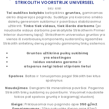
STRIKOLITH VOORSTRIJK UNIVERSEEL
SKU: 6181
Tai aukštos kokybės
betirpiklinis
gruntas,
gaminamas
akrilo dispersijos pagrindu. Sudėtyje yra kvarcinio smėlio
dalelių geresniam sukibimui ir paviršiaus stabilizavimui
užtikrinti.
Tinka tiek vidaus, tiek išorės darbams
(jei
naudosite vidaus darbams perskaitykite Strikotherm Primer
Interior duomenų lapą). Strikotherm universalus gruntas yra
vienas iš svarbiausių komponentų sudarančių ilgaamžes
Strikolith sintetinių dervų pagrindu gaminamų tinkų sistemos.
Gruntas
užtikrina puikų sukibimą
yra elastingas
laidus vandens garams ir
atsparus netgi labai stipriam lietui
Spalvos
: Baltas ir tonuojamas pagal Stikolith bei kitus
spalvynus.
Naudojimas
: Dengiami tik mineraliniai paviršiai. Pagerina
Strikolith tinkų sukibimą su paviršiumi. Visuomet naudokite
tokios pat spalvos gruntą ir baigiamąjį sluoksnį.
Išeiga:
Priklausomai nuo pagrindo apie
350 g/m2
.
Dengiamumas:
22kg pakuotės išeiga apie 62m2