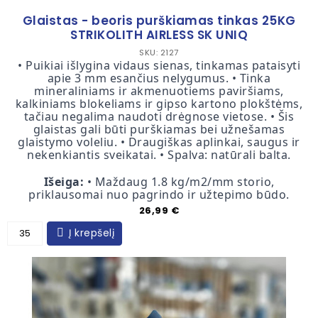
Glaistas - beoris purškiamas tinkas 25KG
STRIKOLITH AIRLESS SK UNIQ
SKU: 2127
• Puikiai išlygina vidaus sienas, tinkamas pataisyti
apie 3 mm esančius nelygumus. • Tinka
mineraliniams ir akmenuotiems paviršiams,
kalkiniams blokeliams ir gipso kartono plokštėms,
tačiau negalima naudoti drėgnose vietose. • Šis
glaistas gali būti purškiamas bei užnešamas
glaistymo voleliu. • Draugiškas aplinkai, saugus ir
nekenkiantis sveikatai. • Spalva: natūrali balta.
Išeiga:
• Maždaug 1.8 kg/m2/mm storio,
priklausomai nuo pagrindo ir užtepimo būdo.
Kaina
26,99 €
Į krepšelį