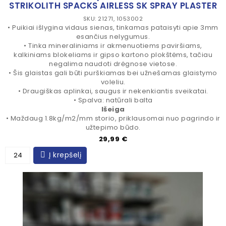
STRIKOLITH SPACKS AIRLESS SK SPRAY PLASTER
SKU: 21271, 1053002
• Puikiai išlygina vidaus sienas, tinkamas pataisyti apie 3mm
esančius nelygumus.
• Tinka mineraliniams ir akmenuotiems paviršiams,
kalkiniams blokeliams ir gipso kartono plokštėms, tačiau
negalima naudoti drėgnose vietose.
• Šis glaistas gali būti purškiamas bei užnešamas glaistymo
voleliu.
• Draugiškas aplinkai, saugus ir nekenkiantis sveikatai.
• Spalva: natūrali balta
Išeiga
• Maždaug 1.8kg/m2/mm storio, priklausomai nuo pagrindo ir
užtepimo būdo.
Kaina
29,99 €
Į krepšelį