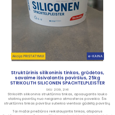
e-KAINA
Akcija PRISTATYMUI
Struktūrinis silikoninis tinkas, grūdėtas,
savaime išsivalantis paviršius, 25kg
STRIKOLITH SILICONEN SPACHTELPLEISTER
SKU: 2139, 2141
Strikolith silikoninis struktūrinis tinkas, apsaugantis lauko
statinių paviršių nuo neigiamo atmosferos poveikio. Šis
struktūrinis tinkas paviršiui suteikia vientisai gūdėtą paviršių.
Tai mažai priežiūros reikalaujantis tinkas, atsparus