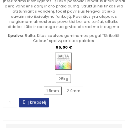
įbrėžimams ir smūgiams, išlieka pastoviai lankstus ir turi labai
gerą vandens garų ir oro pralaidumą. Struktūrinis tinkas yra
atstumiantis vandenį, todėl paviršius lengvai atlieka
savaiminio išsivalymo funkciją. Paviršius yra atsparus
neigiamam atmosferos poveikiui bei oro taršai, atlaiko
dideles liūtis ir apsaugo nuo grybo atsiradimo ir augimo.
Spalva
: Balta. Kitos spalvos gaminamos pagal “Strikolith
Colour” spalvų ar kitas paletes.
Kaina
65,00 €
Bazė spalvinimui
25kg
1.5mm
2.0mm
Į krepšelį