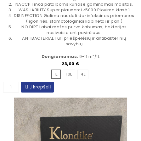
NACCP Tinka patalpoms kuriose gaminamas maistas.
WASHABILITY Super plaunami >5000 Plovimo klasė 1
DISINFECTION Galima naudoti dezinfekcines priemones
(ligoninės, stomatologiniai kabinetai ir pan.)
NO DIRT Labai mažas purvo kabumas, bakterijos
nesiveisia ant paviršiaus.
ANTIBACTERIAL Turi priešpelėsių ir antibakterinių
savybių
Dengiamumas:
9-11 m²/1L
Kaina
23,00 €
1L
10L
4L
Į krepšelį