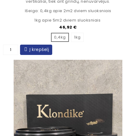
vertikaliai, tiek ant grindų, nenuvarvėjus.
Išeiga: 0,4kg apie 2m2 dviem sluoksniais
1kg apie 5m2 dviem sluoksniais
Kaina
46,92 €
0,4kg
1kg
Į krepšelį