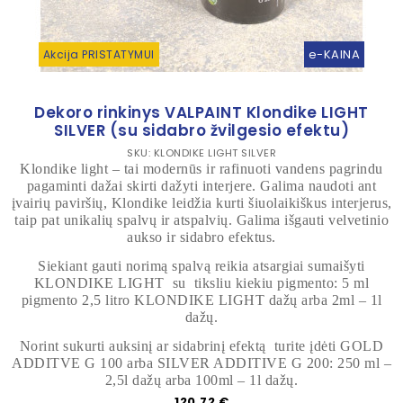
e-KAINA
Akcija PRISTATYMUI
Dekoro rinkinys VALPAINT Klondike LIGHT
SILVER (su sidabro žvilgesio efektu)
SKU: KLONDIKE LIGHT SILVER
Klondike light – tai modernūs ir rafinuoti vandens pagrindu
pagaminti dažai skirti dažyti interjere. Galima naudoti ant
įvairių paviršių, Klondike leidžia kurti šiuolaikiškus interjerus,
taip pat unikalių spalvų ir atspalvių. Galima išgauti velvetinio
aukso ir sidabro efektus.
Siekiant gauti norimą spalvą reikia atsargiai sumaišyti
KLONDIKE LIGHT su tiksliu kiekiu pigmento: 5 ml
pigmento 2,5 litro KLONDIKE LIGHT dažų arba 2ml – 1l
dažų.
Norint sukurti auksinį ar sidabrinį efektą turite įdėti GOLD
ADDITVE G 100 arba SILVER ADDITIVE G 200: 250 ml –
2,5l dažų arba 100ml – 1l dažų.
Kaina
120,72 €