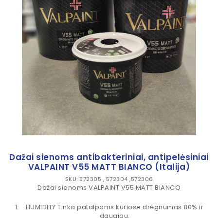
Dažai sienoms antibakteriniai, antipelėsiniai
VALPAINT V55 MATT BIANCO (Italija)
SKU: 572305 , 572304 ,572306
Dažai sienoms VALPAINT V55 MATT BIANCO
HUMIDITY Tinka patalpoms kuriose drėgnumas 80% ir
daugiau.