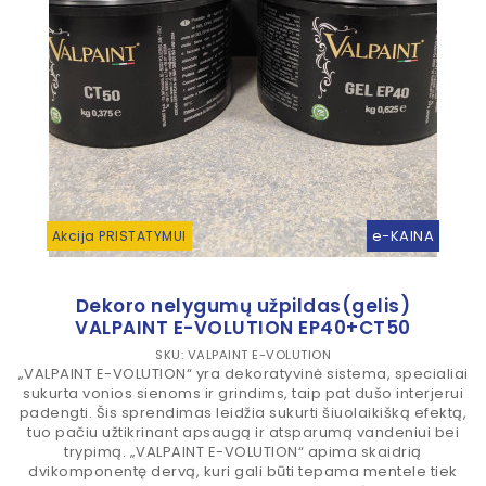
e-KAINA
Akcija PRISTATYMUI
Dekoro nelygumų užpildas(gelis)
VALPAINT E-VOLUTION EP40+CT50
SKU: VALPAINT E-VOLUTION
„VALPAINT E-VOLUTION“ yra dekoratyvinė sistema, specialiai
sukurta vonios sienoms ir grindims, taip pat dušo interjerui
padengti. Šis sprendimas leidžia sukurti šiuolaikišką efektą,
tuo pačiu užtikrinant apsaugą ir atsparumą vandeniui bei
trypimą. „VALPAINT E-VOLUTION“ apima skaidrią
dvikomponentę dervą, kuri gali būti tepama mentele tiek