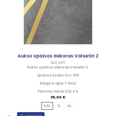
Aukso spalvos dekoras Valsetin 2
SKU: 5671
Aukso spalvos dekoras Valsetin 2
Spalvos kodas Oro 709
Išeiga 1L apie 7-9m2
Pilsome į taras 0,5L ir 1L
Kaina
35,00 €
0,5L
1L
4L