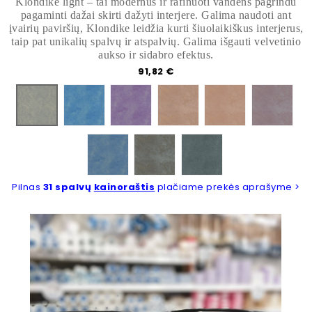
Klondike light – tai modernūs ir rafinuoti vandens pagrindu
pagaminti dažai skirti dažyti interjere. Galima naudoti ant
įvairių paviršių, Klondike leidžia kurti šiuolaikiškus interjerus,
taip pat unikalių spalvų ir atspalvių. Galima išgauti velvetinio
aukso ir sidabro efektus.
Kaina
91,82 €
428A
429A
433A
437A
445A
425A
446A
448A
451A
Pilnas
31 spalvų
kainoraštis
plačiame prekės aprašyme >