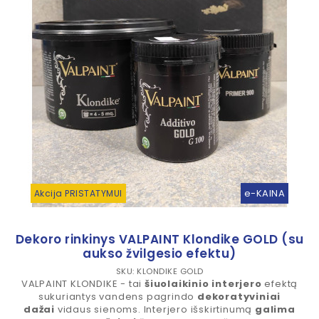
e-KAINA
Akcija PRISTATYMUI
Dekoro rinkinys VALPAINT Klondike GOLD (su
aukso žvilgesio efektu)
SKU: KLONDIKE GOLD
VALPAINT KLONDIKE - tai
šiuolaikinio interjero
efektą
sukuriantys vandens pagrindo
dekoratyviniai
dažai
vidaus sienoms. Interjero išskirtinumą
galima