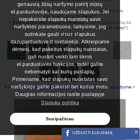
geriausią Jūsų naršymo patirtį mūsų
Šį rinkinį sudaro:
Dekoro gruntas Nautilus
su spalva (pakuotės
•
el.parduotuvėje, naudojame slapukus. Jei
dengiamumas
12-14m²
)
nepakeisite slapukų nuostatų savo
Dekoratyviniai dažai Maverics
iš dviejų pakuočių su
•
naršyklės parametruose, laikysime, jog
spalvomis (bendras šių dažų dengiamumas
9-10m²
)
sutinkate gauti visus slapukus
Kaina
132,14 €
dazuparduotuve.lt svetainėje. Atkreipiame
Rif. 2
Rif. 3
Rif. 4
Rif. 5
Rif. 6
Rif. 1
dėmesį, kad pakeitus slapukų nuostatas,
gali nustoti veikti tam tikros
el.parduotuvės funkcijos, todėl galite
Rif. 7
Rif. 8
Rif. 9
nebematyti kai kurių puslapių.
Primename, kad slapukų nuostatas savo
Pilnas
25 spalvų
kainoraštis
plačiame prekės aprašyme >
naršyklėje galite pakeisti bet kuriuo metu.
Daugiau informacijos rasite puslapyje
Slapukų politika
Susipažinau
UŽDUOTI KLAUSIMĄ