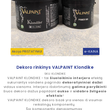
e-KAINA
Akcija PRISTATYMUI
Dekoro rinkinys VALPAINT Klondike
SKU: KLONDIKE
VALPAINT KLONDIKE - tai
šiuolaikinio interjero
efektą
sukuriantys vandens pagrindo
dekoratyviniai dažai
vidaus sienoms. Interjero išskirtinumą
galima paryškinti
šiuos dekoro dažus papildant
aukso
ir
sidabro žvilgesio
efektais
!
VALPAINT KLONDIKE dekoro bazė yra vienas iš visumai
reikalingų komponentų.
Šio komponento dengiamumas: