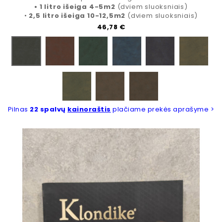
• 1 litro išeiga 4-5m2
(dviem sluoksniais)
•
2,5 litro išeiga 10-12,5m2
(dviem sluoksniais)
Kaina
46,78 €
426A
427A
428A
429A
430A
425A
431A
433A
436A
Pilnas
22 spalvų
kainoraštis
plačiame prekės aprašyme >