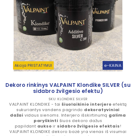
e-KAINA
Akcija PRISTATYMUI
Dekoro rinkinys VALPAINT Klondike SILVER (su
sidabro žvilgesio efektu)
SKU: KLONDIKE SILVER
VALPAINT KLONDIKE - tai
šiuolaikinio interjero
efektą
sukuriantys vandens pagrindo
dekoratyviniai
dažai
vidaus sienoms. Interjero išskirtinumą
galima
paryškinti
šiuos dekoro dažus
papildant
aukso
ir
sidabro žvilgesio efektais
!
VALPAINT KLONDIKE dekoro bazė yra vienas iš visumai