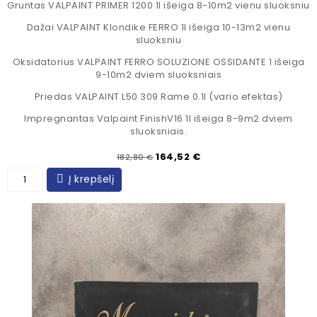
Gruntas VALPAINT PRIMER 1200 1l išeiga 8-10m2 vienu sluoksniu
Dažai VALPAINT Klondike FERRO 1l išeiga 10-13m2 vienu
sluoksniu
Oksidatorius VALPAINT FERRO SOLUZIONE OSSIDANTE 1 išeiga
9-10m2 dviem sluoksniais
Priedas VALPAINT L50 309 Rame 0.1l (vario efektas)
Impregnantas Valpaint FinishV16 1l išeiga 8-9m2 dviem
sluoksniais.
Įprasta kaina
Kaina
164,52 €
182,80 €
Į krepšelį