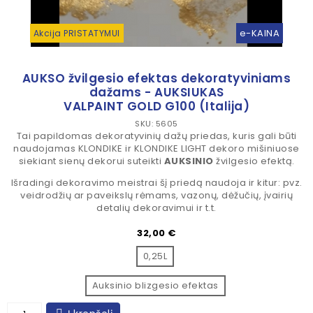
e-KAINA
Akcija PRISTATYMUI
AUKSO žvilgesio efektas dekoratyviniams
dažams - AUKSIUKAS
VALPAINT GOLD G100 (Italija)
SKU: 5605
Tai papildomas dekoratyvinių dažų priedas, kuris gali būti
naudojamas
KLONDIKE
ir
KLONDIKE LIGHT
dekoro mišiniuose
siekiant sienų dekorui suteikti
AUKSINIO
žvilgesio efektą.
Išradingi dekoravimo meistrai šį priedą naudoja ir kitur: pvz.
veidrodžių ar paveikslų rėmams, vazonų, dėžučių, įvairių
detalių dekoravimui ir t.t.
Kaina
32,00 €
0,25L
Auksinio blizgesio efektas