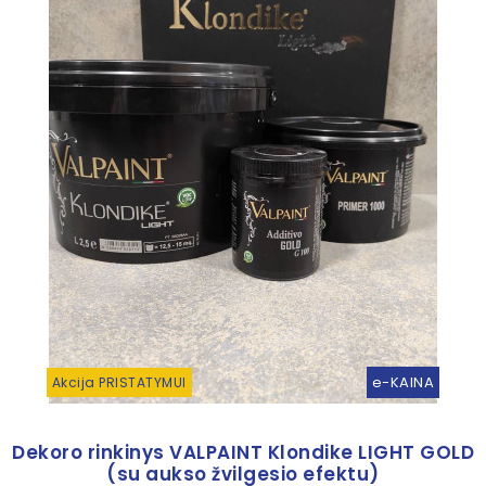
e-KAINA
Akcija PRISTATYMUI
Dekoro rinkinys VALPAINT Klondike LIGHT GOLD
(su aukso žvilgesio efektu)