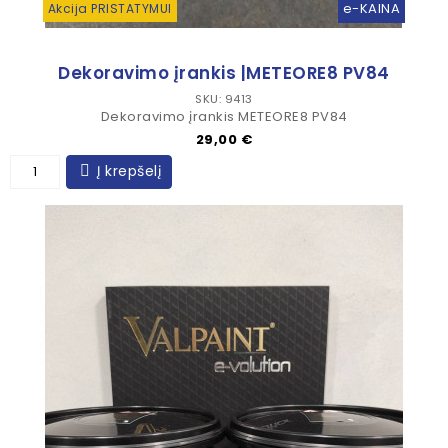
e-KAINA
Akcija PRISTATYMUI
Dekoravimo įrankis |METEORE8 PV84
SKU: 9413
Dekoravimo įrankis METEORE8 PV84
Kaina
29,00 €
Į krepšelį