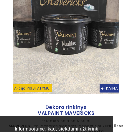
e-KAINA
Akcija PRISTATYMUI
Dekoro rinkinys
VALPAINT MAVERICKS
SKU: 6188, 5614, 5615, 5000
MAVERICS
- tai dekoras sienoms, gebantis sukurti
jūros
Informuojame, kad, siekdami užtikrinti
bangų vandens paviršiaus efektą
.