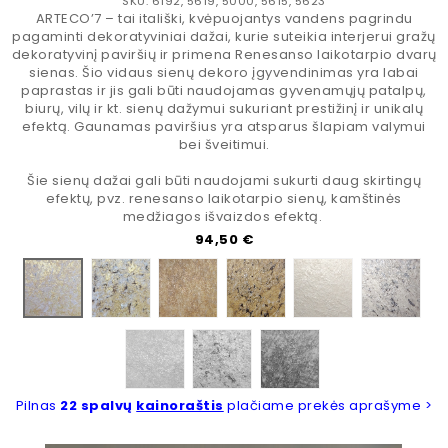
SKU: 6192, 5619, 5000, 5615, 5623
ARTECO’7 – tai itališki, kvėpuojantys vandens pagrindu
pagaminti dekoratyviniai dažai, kurie suteikia interjerui gražų
dekoratyvinį paviršių ir primena Renesanso laikotarpio dvarų
sienas. Šio vidaus sienų dekoro įgyvendinimas yra labai
paprastas ir jis gali būti naudojamas gyvenamųjų patalpų,
biurų, vilų ir kt. sienų dažymui sukuriant prestižinį ir unikalų
efektą. Gaunamas paviršius yra atsparus šlapiam valymui
bei šveitimui.
Šie sienų dažai gali būti naudojami sukurti daug skirtingų
efektų, pvz. renesanso laikotarpio sienų, kamštinės
medžiagos išvaizdos efektą.
Kaina
94,50 €
506B1
507A1
507B1
512A1
512B1
506A1
513A1
513B1
514A1
Pilnas
22 spalvų
kainoraštis
plačiame prekės aprašyme >