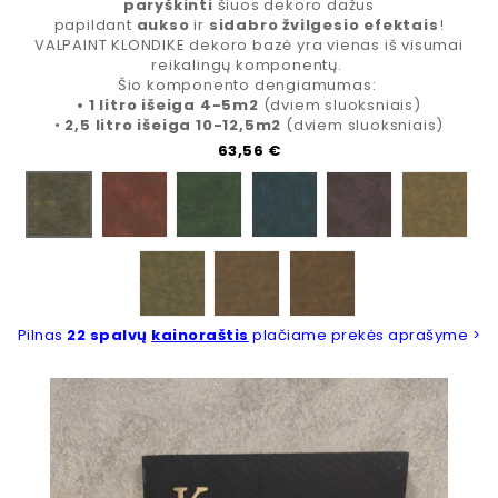
paryškinti
šiuos dekoro dažus
papildant
aukso
ir
sidabro žvilgesio efektais
!
VALPAINT KLONDIKE dekoro bazė yra vienas iš visumai
reikalingų komponentų.
Šio komponento dengiamumas:
• 1 litro išeiga 4-5m2
(dviem sluoksniais)
•
2,5 litro išeiga 10-12,5m2
(dviem sluoksniais)
Kaina
63,56 €
426A GOLD
427A GOLD
428A GOLD
429A GOLD
430A G
425A GOLD
431A GOLD
433A GOLD
436A GOLD
Pilnas
22 spalvų
kainoraštis
plačiame prekės aprašyme >