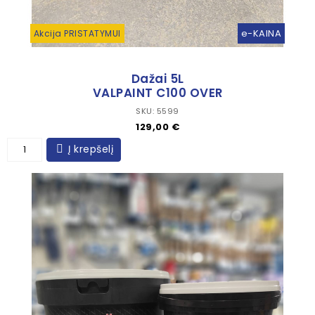
e-KAINA
Akcija PRISTATYMUI
Dažai 5L
VALPAINT C100 OVER
SKU: 5599
Kaina
129,00 €
Į krepšelį