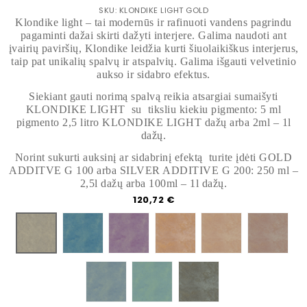
SKU: KLONDIKE LIGHT GOLD
Klondike light – tai modernūs ir rafinuoti vandens pagrindu
pagaminti dažai skirti dažyti interjere. Galima naudoti ant
įvairių paviršių, Klondike leidžia kurti šiuolaikiškus interjerus,
taip pat unikalių spalvų ir atspalvių. Galima išgauti velvetinio
aukso ir sidabro efektus.
Siekiant gauti norimą spalvą reikia atsargiai sumaišyti
KLONDIKE LIGHT su tiksliu kiekiu pigmento: 5 ml
pigmento 2,5 litro KLONDIKE LIGHT dažų arba 2ml – 1l
dažų.
Norint sukurti auksinį ar sidabrinį efektą turite įdėti GOLD
ADDITVE G 100 arba SILVER ADDITIVE G 200: 250 ml –
2,5l dažų arba 100ml – 1l dažų.
Kaina
120,72 €
428A GOLD
429A GOLD
433A GOLD
437 A GOLD
445A G
425A GOLD
446A GOLD
447A GOLD
448A GOLD