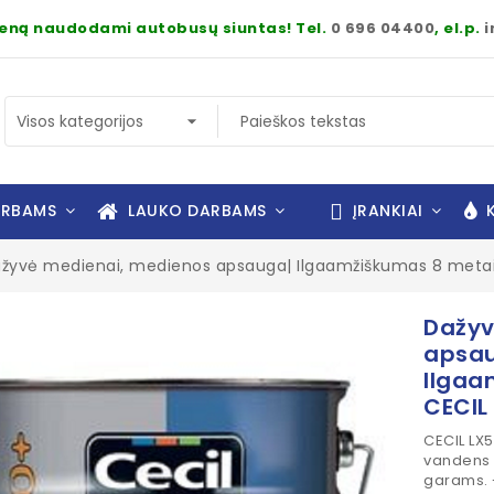
dieną naudodami autobusų siuntas! Tel.
0 696 04400
, el.p.
i
ARBAMS
LAUKO DARBAMS
ĮRANKIAI
K
žyvė medienai, medienos apsauga| Ilgaamžiškumas 8 metai
fullscreen
fullscreen
Dažyv
apsa
Ilgaa
CECIL
CECIL LX
vandens i
garams. -