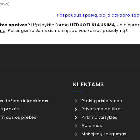
alva)
Paspaudus spalvą, po ja atsidaro spal
itos spalvos?
Užpildykite formą
UŽDUOTI KLAUSIMĄ
. Joje nur
imą
. Parengsime Jums asmeninį spalvos kainos pasiūlymą!.
KLIENTAMS
os dažams ir įrankiams
Prekių pristatymas
s prekės
Privatumo politika
miausios prekės
Pirkimo taisyklės
Apie mus
Mokėjimų saugumas