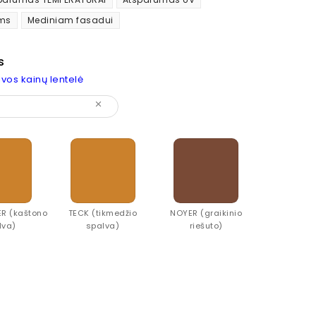
ms
Mediniam fasadui
s
vos kainų lentelė
clear
R (kaštono
TECK (tikmedžio
NOYER (graikinio
lva)
spalva)
riešuto)