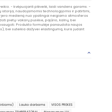
kio. - kvėpuojanti plėvelė, laidi vandens garams. -
istorija, naudojamomis technologijomis ir patirtimi,
sterjero medieną nuo ypatingai neigiamo atmosferos
udoti pietų-vakarų pusėse, pajūrio, kalnų, bei
apsaugoti. Produkto formulėje panaudota naujos
is), bei suteikia dažyvei elastingumą, kuris judant
iršiams)
Lauko darbams
VISOS PREKĖS
parumas TEMPERATŪRAI
Atsparumas UV