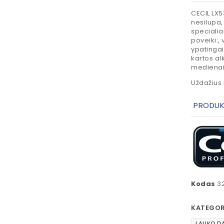
CECIL LX5
nesilupa,
specialia
poveiki:,
ypatingai
kartos al
medienai 
Uždažius 
PRODUK
Kodas
3
KATEGOR
LAUKO D