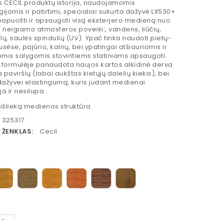
s CECIL produktų istorija, naudojamomis
ijomis ir patirtimi, specialiai sukurta dažyvė LX530+
papuošti ir apsaugoti visą eksterjero medieną nuo
 neigiamo atmosferos poveiki:, vandens, liūčių,
klų, saulės spindulių (UV). Ypač tinka naudoti pietų-
sėse, pajūrio, kalnų, bei ypatingai atšiauriomis ir
mis salygomis stovintiems statiniams apsaugoti.
 formulėje panaudota naujos kartos alkidinė derva
a paviršių (labai aukštas kietųjų dalelių kiekis), bei
dažyvei elastingumą, kuris judant medienai
a ir nesilupa..
išlieką medienos struktūra.
325317
 ŽENKLAS:
Cecil