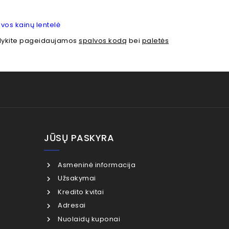
vos kainų lentelė
odykite pageidaujamos
spalvos kodą
bei
paletės
JŪSŲ PASKYRA
Asmeninė informacija
Užsakymai
Kredito kvitai
Adresai
Nuolaidų kuponai