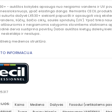
30+ - aukštos kokybės apsauga nuo neigiamo vandens ir UV povei
 nesisloksniuoja, ypač elastinga danga. Remiantis CECIL produktų 
i sukurta dažyvė LX530+ siekiant papuošti ir apsaugoti visą ek
 vandens, liūčių, šalčio ciklų, saulės spindulių (UV). Ypač tinka na
 atšiauriomis ir neigiamomis salygomis stovintiems statiniams 
kidinė derva sustiprina paviršių (labai aukštas kietųjų dalelių kiek
neskeldėja ir nesilupa..
išlieką medienos struktūra.
TO INFORMACIJA
25317
IJOS:
Kaina
Mediena
Dažyvės
Fasadui (vertikaliems pav
ARBAMS
Tvora
Pusiau blizgūs
Atsparumas VANDENIUI
Ats