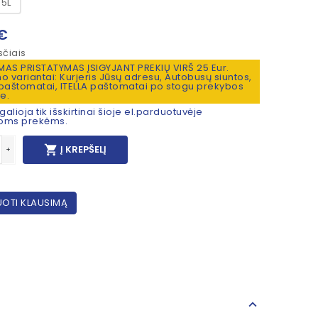
5L
 €
čiais
S PRISTATYMAS ĮSIGYJANT PREKIŲ VIRŠ 25 Eur.
o variantai: Kurjeris Jūsų adresu, Autobusų siuntos,
aštomatai, ITELLA paštomatai po stogu prekybos
e.
alioja tik išskirtinai šioje el.parduotuvėje
moms prekėms.

Į KREPŠELĮ
+
OTI KLAUSIMĄ