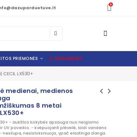
0
nfo@dazuparduotuve.lt
ITOS PRIEMONĖS
NUOLAIDOS
| CECIL LX530+
chevron_left
chevron_right
ė medienai, medienos
uga
mžiškumas 8 metai
 LX530+
530+ - aukštos kokybės apsauga nuo neigiamo
r UV poveikio. - kvėpuojanti plėvelė, laidi vandens
 nesilupa, nesisloksniuoja, ypač elastinga danga.