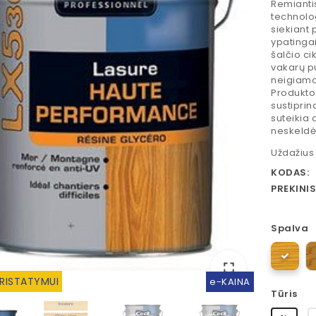
Remianti
technolog
siekiant 
ypatingai
šalčio ci
vakarų pu
neigiamo
Produkto
sustiprin
suteikia 
neskeldėj
Uždažius 
KODAS:
PREKINIS
Spalva
fullscreen
fullscreen
PRISTATYMUI
e-KAINA
Tūris