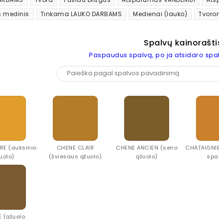
 medinis
Tinkama LAUKO DARBAMS
Medienai (lauko)
Tvoro
Spalvų kainorašti
Paspaudus spalvą, po ja atsidaro spal
RE (auksinio
CHENE CLAIR
CHENE ANCIEN (seno
CHATAIGNIE
uolo)
(šviesaus ąžuolo)
ąžuolo)
spa
 (ąžuolo