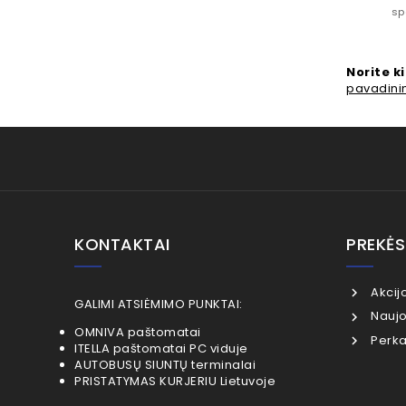
sp
Norite k
pavadin
KONTAKTAI
PREKĖS
Akcij
GALIMI ATSIĖMIMO PUNKTAI:
Naujo
OMNIVA paštomatai
Perka
ITELLA paštomatai PC viduje
AUTOBUSŲ SIUNTŲ terminalai
PRISTATYMAS KURJERIU Lietuvoje