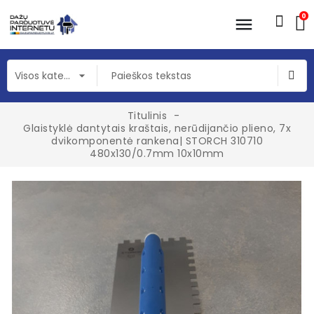
0
Titulinis
Glaistyklė dantytais kraštais, nerūdijančio plieno, 7x
dvikomponentė rankena| STORCH 310710
480x130/0.7mm 10x10mm
fullscreen