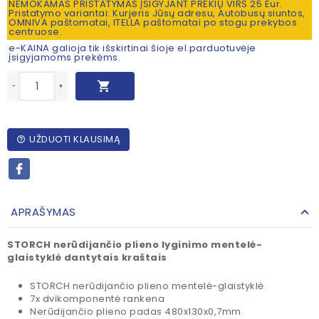
NEMOKAMAS PRISTATYMAS ĮSIGYJANT PREKIŲ VIRŠ 25 Eur.
Pristatymo variantai: Kurjeris Jūsų adresu, Autobusų siuntos,
OMNIVA paštomatai, ITELLA paštomatai po stogu prekybos
centruose.
e-KAINA galioja tik išskirtinai šioje el.parduotuvėje
įsigyjamoms prekėms.

-
+
UŽDUOTI KLAUSIMĄ
help_outline
APRAŠYMAS
STORCH nerūdijančio plieno lyginimo mentelė-
glaistyklė dantytais kraštais
STORCH nerūdijančio plieno mentelė-glaistyklė
7x dvikomponentė rankena
Nerūdijančio plieno padas 480x130x0,7mm