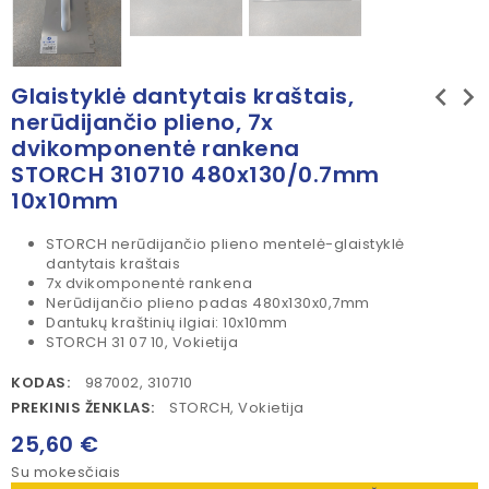
chevron_left
chevron_right
Glaistyklė dantytais kraštais,
nerūdijančio plieno, 7x
dvikomponentė rankena
STORCH 310710 480x130/0.7mm
10x10mm
STORCH nerūdijančio plieno mentelė-glaistyklė
dantytais kraštais
7x dvikomponentė rankena
Nerūdijančio plieno padas 480x130x0,7mm
Dantukų kraštinių ilgiai: 10x10mm
STORCH 31 07 10, Vokietija
KODAS:
987002, 310710
PREKINIS ŽENKLAS:
STORCH, Vokietija
25,60 €
Su mokesčiais