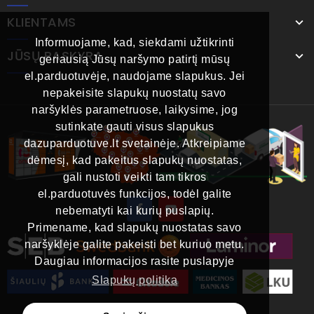
KLIENTAMS
Informuojame, kad, siekdami užtikrinti
JŪSŲ PASKYRA
geriausią Jūsų naršymo patirtį mūsų
el.parduotuvėje, naudojame slapukus. Jei
nepakeisite slapukų nuostatų savo
naršyklės parametruose, laikysime, jog
sutinkate gauti visus slapukus
dazuparduotuve.lt svetainėje. Atkreipiame
dėmesį, kad pakeitus slapukų nuostatas,
gali nustoti veikti tam tikros
el.parduotuvės funkcijos, todėl galite
nebematyti kai kurių puslapių.
Primename, kad slapukų nuostatas savo
naršyklėje galite pakeisti bet kuriuo metu.
Daugiau informacijos rasite puslapyje
Slapukų politika