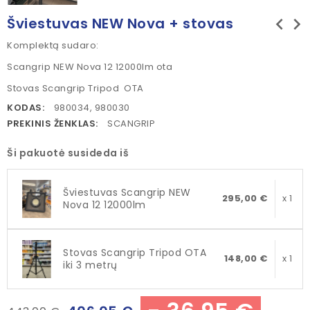
chevron_left
chevron_right
Šviestuvas NEW Nova + stovas
Komplektą sudaro:
Scangrip NEW Nova 12 12000lm ota
Stovas Scangrip Tripod OTA
KODAS:
980034, 980030
PREKINIS ŽENKLAS:
SCANGRIP
Ši pakuotė susideda iš
Šviestuvas Scangrip NEW
295,00 €
x 1
Nova 12 12000lm
Stovas Scangrip Tripod OTA
148,00 €
x 1
iki 3 metrų