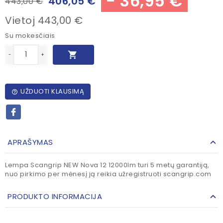
- 36,95 €
406,05 €
443,00 €
Vietoj 443,00 €
Su mokesčiais

-
+
UŽDUOTI KLAUSIMĄ
help_outline
APRAŠYMAS
Lempa Scangrip NEW Nova 12 12000lm turi 5 metų garantiją,
nuo pirkimo per mėnesį ją reikia užregistruoti scangrip.com
PRODUKTO INFORMACIJA