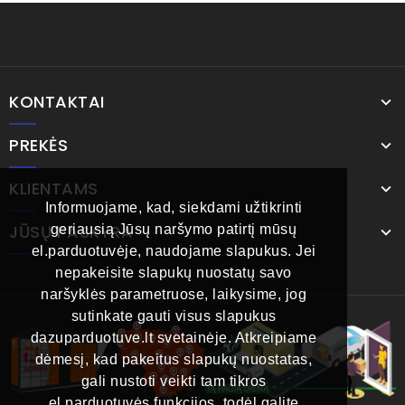
KONTAKTAI
PREKĖS
KLIENTAMS
Informuojame, kad, siekdami užtikrinti
JŪSŲ PASKYRA
geriausią Jūsų naršymo patirtį mūsų
el.parduotuvėje, naudojame slapukus. Jei
nepakeisite slapukų nuostatų savo
naršyklės parametruose, laikysime, jog
sutinkate gauti visus slapukus
dazuparduotuve.lt svetainėje. Atkreipiame
dėmesį, kad pakeitus slapukų nuostatas,
gali nustoti veikti tam tikros
el.parduotuvės funkcijos, todėl galite