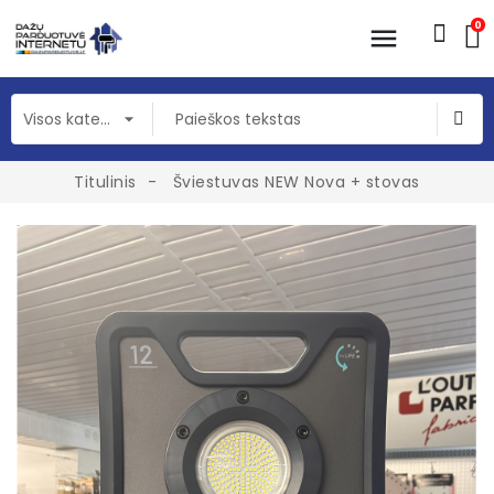
0
Titulinis
Šviestuvas NEW Nova + stovas