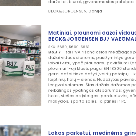
darželiai, biurai, gyvenamosios patalpos i
BECK&JORGENSEN, Danija
Matiniai, plaunami dažai vida
BECK&JORGENSEN BJ7 VAEGMA
SKU: 5659, 5660, 5661
B&J 7
– tai PVA rišančiosios medžiagos 
dažai vidaus sienoms, pasižymintys ger
labai tvirtu, ypač plaunamu paviršiumi 
plovimui 1-oji klasė, pagal EN 13300 stand
gerai dažai tinka dažyti įvairių patalpų – 
laiptinių, holų – sienas. Nudažytas paviršius
lengvai valomas. Šias dažais dažomos pa
reikalingas ypatingas atsparumas: gyven
holai, viešosios įstaigos, parduotuvės, ofis
mokyklos, sporto salės, laiptinės ir kt.
Lakas parketui, medinėms gri