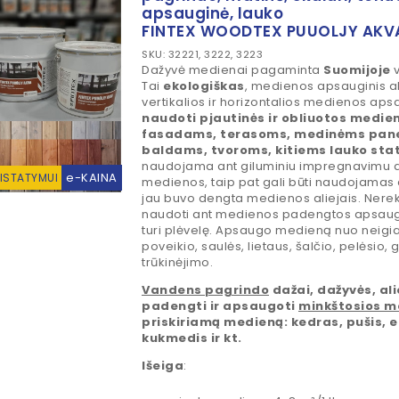
apsauginė, lauko
FINTEX WOODTEX PUUOLJY AKV
SKU: 32221, 3222, 3223
Dažyvė medienai pagaminta
Suomijoje
v
Tai
ekologiškas
, medienos apsauginis ali
vertikalios ir horizontalios medienos aps
naudoti pjautinės ir obliuotos medie
fasadams, terasoms, medinėms pane
baldams, tvoroms, kitiems lauko sta
naudojama ant giluminiu impregnavimu 
e-KAINA
RISTATYMUI
medienos, taip pat gali būti naudojamas 
jau buvo dengta medienos aliejais. Ne
naudoti ant medienos padengtos apsaug
turi plėvelę. Apsaugo medieną nuo neig
poveikio, saulės, lietaus, šalčio, pelėsio,
trūkinėjimo.
Vandens pagrindo
dažai, dažyvės, alie
padengti ir apsaugoti
minkštosios m
priskiriamą medieną: kedras, pušis, 
kukmedis ir kt.
Išeiga
: