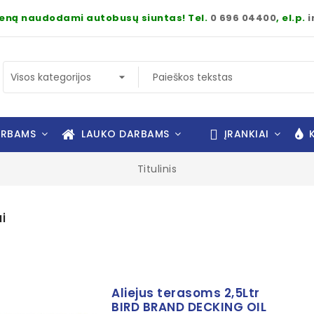
dieną naudodami autobusų siuntas! Tel.
0 696 04400
, el.p.
i
ARBAMS
LAUKO DARBAMS
ĮRANKIAI
K
Titulinis
i
Aliejus terasoms 2,5Ltr
BIRD BRAND DECKING OIL