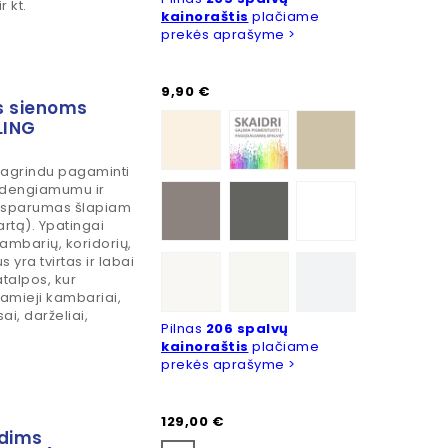
r kt.
kainoraštis
plačiame
prekės aprašyme >
Kaina
9,90 €
us sienoms
VANILLA WHITE
Bespalvė, tonuojama
CHATEAU CREAM
LING
pagrindu pagaminti
u dengiamumu ir
SPRING PEBBLE GREY
NIGHTFALL
Studio White
(atsparumas šlapiam
artą). Ypatingai
kambarių, koridorių,
Hobarn White
Atelier White
Meribel
 yra tvirtas ir labai
talpos, kur
amieji kambariai,
ai, darželiai,
Pilnas
206 spalvų
kainoraštis
plačiame
prekės aprašyme >
Kaina
129,00 €
ndims