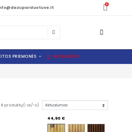
0
nfo@dazuparduotuve.lt
ITOS PRIEMONĖS
NUOLAIDOS
8 produktų(-ai/-s)
Kaina
44,90 €
LIGHT-BROWN
DARK BROWN
CLEAR