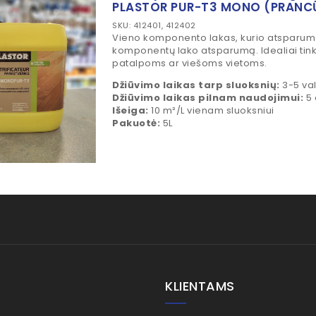
PLASTOR PUR-T3 MONO (PRANC
SKU: 412401, 412402
Vieno komponento lakas, kurio atsparuma
komponentų lako atsparumą. Idealiai t
patalpoms ar viešoms vietoms.
Džiūvimo laikas tarp sluoksnių:
3-5 val
Džiūvimo laikas pilnam naudojimui:
5
Išeiga:
10 m²/L vienam sluoksniui
Pakuotė:
5L
KLIENTAMS