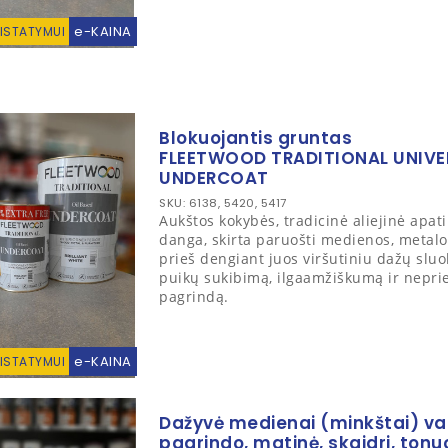
e-KAINA
RISTATYMUI
Blokuojantis gruntas
FLEETWOOD TRADITIONAL UNIVE
UNDERCOAT
SKU: 6138, 5420, 5417
Aukštos kokybės, tradicinė aliejinė apat
danga, skirta paruošti medienos, metalo
prieš dengiant juos viršutiniu dažų sluo
puikų sukibimą, ilgaamžiškumą ir neprie
pagrindą.
e-KAINA
RISTATYMUI
Dažyvė medienai (minkštai) v
pagrindo, matinė, skaidri, ton