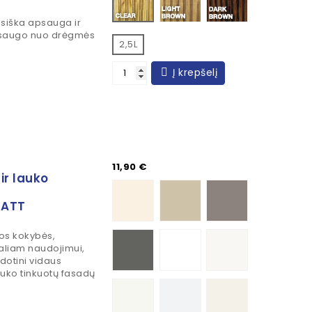
usiška apsauga ir
 apsaugo nuo drėgmės
2,5L
Į krepšelį
Kaina
11,90 €
ir lauko
VANILLA WHITE
CHATEAU CREAM
SPRING PEBBLE GREY
MATT
NIGHTFALL
Studio White
Hobarn White
tos kokybės,
onaliam naudojimui,
dotini vidaus
lauko tinkuotų fasadų
Atelier White
Meribel
Molton White