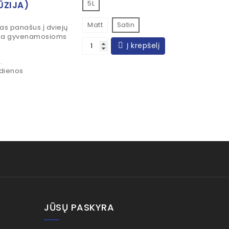
5L
ŪZIJA)
Matt
Satin
s panašus į dviejų
inka gyvenamosioms
Į krepšelį
.
 dienos
JŪSŲ PASKYRA