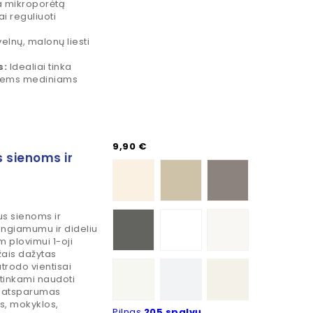
a mikroporėtą
i reguliuoti
velnų, malonų liesti
s:
Idealiai tinka
itiems mediniams
Kaina
9,90 €
s sienoms ir
VANILLA WHITE
CHATEAU CREAM
SPRING PEBBLE GREY
NIGHTFALL
Studio White
Hobarn White
us sienoms ir
engiamumu ir dideliu
 plovimui 1-oji
žais dažytas
Atelier White
Meribel
Molton White
atrodo vientisai
i tinkami naudoti
is atsparumas
ės, mokyklos,
Pilnas
205 spalvų