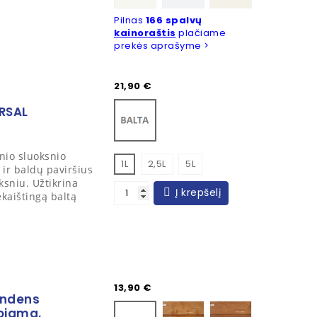
Pilnas
166 spalvų
kainoraštis
plačiame
prekės aprašyme >
Kaina
21,90 €
Balta
RSAL
inio sluoksnio
1L
2,5L
5L
 ir baldų paviršius
ksniu. Užtikrina
Į krepšelį
kaištingą baltą
Kaina
13,90 €
andens
Fintex 5050
Fintex 5052
Bespalvis
uojama,