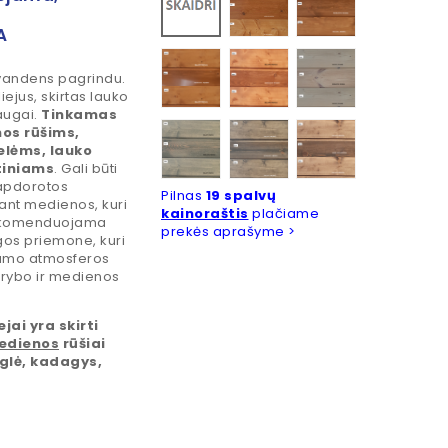
A
Fintex 5053
Fintex 5055
Fintex 5060
andens pagrindu.
ejus, skirtas lauko
augai.
Tinkamas
Fintex 5068
Fintex 5069
Fintex 5074
nos rūšims,
lėms, lauko
tiniams
. Gali būti
apdorotos
Pilnas
19 spalvų
ant medienos, kuri
kainoraštis
plačiame
rekomenduojama
prekės aprašyme >
os priemone, kuri
iamo atmosferos
 grybo ir medienos
jai yra skirti
edienos
rūšiai
eglė, kadagys,