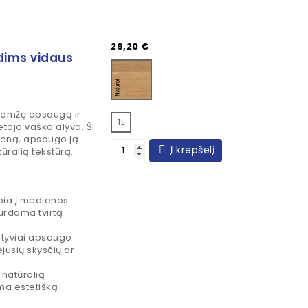
Kaina
29,20 €
dims vidaus
Naturel
aamžę apsaugą ir
1L
etojo vaško alyva. Ši
ieną, apsaugo ją
Į krepšelį
ūralią tekstūrą.
bia į medienos
kurdama tvirtą
tyviai apsaugo
ejusių skysčių ar
 natūralią
ma estetišką