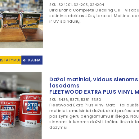
SKU: 324201, 324203, 324204
Bird Brand Complete Decking Oil – visap
satininis efektas Jūsų terasai. Maitina,
ir UV spindulių.
e-KAINA
RISTATYMUI
Dažai matiniai, vidaus sienoms 
fasadams
FLEETWOOD EXTRA PLUS VINYL 
SKU: 5436, 5375, 5381, 5380
Fleetwood Extra Plus Vinyl Matt – tai aukš
matiniai, emulsiniai dažai, skirti profesi
pasižymi geru dengiamumu ir išeiga. Nau
sienoms ir luboms dažyti, tačiau tinka ir 
dažymui.