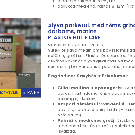
pjauta mediena 4-8 m²/1 ltr
obliuota mediena, rąstas 8-12m²/1 ltr
Alyva parketui, medinėms grin
darbams, matinė
PLASTOR HUILE CIRE
SKU: 320801, 320804, 320806
Suteikite savo mediniams paviršiams ilg
natūralų grožį su „Plastor Decoprotect“ ki
aukštos kokybės alyva giliai maitina med
nuo dėmių bei vandens ir pabrėžia jos nat
Pagrindinės Savybės ir Privalumai:
Giliai maitina ir apsaugo:
Įsiskver
e-KAINA
RISTATYMUI
poras, maitindama ją iš vidaus ir su
apsauginį sluoksnį.
Atspari dėmėms ir vandeniui:
Efek
paviršių nuo kasdienių iššūkių – išsili
nešvarumų.
Pabrėžia medienos grožį:
Išryškina
medienos tekstūrą ir raštą, suteikda
išvaizdą.