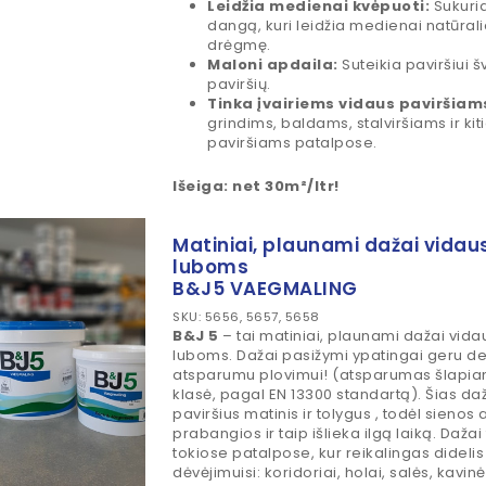
Leidžia medienai kvėpuoti:
Sukuri
dangą, kuri leidžia medienai natūralia
drėgmę.
Maloni apdaila:
Suteikia paviršiui š
paviršių.
Tinka įvairiems vidaus paviršiam
grindims, baldams, stalviršiams ir k
paviršiams patalpose.
Išeiga: net 30m²/ltr!
Matiniai, plaunami dažai vidau
luboms
B&J5 VAEGMALING
SKU: 5656, 5657, 5658
B&J 5
– tai matiniai, plaunami dažai vida
luboms. Dažai pasižymi ypatingai geru d
atsparumu plovimui! (atsparumas šlapiam
klasė, pagal EN 13300 standartą). Šias da
paviršius matinis ir tolygus , todėl sienos 
prabangios ir taip išlieka ilgą laiką. Daža
tokiose patalpose, kur reikalingas didel
dėvėjimuisi: koridoriai, holai, salės, kavin