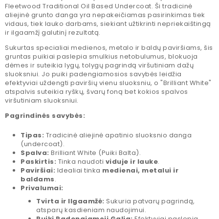
Fleetwood Traditional Oil Based Undercoat. Ši tradicinė
aliejinė grunto danga yra nepakeičiamas pasirinkimas tiek
vidaus, tiek lauko darbams, siekiant užtikrinti nepriekaištingą
ir ilgaamžį galutinį rezultatą.
Sukurtas specialiai medienos, metalo ir baldų paviršiams, šis
gruntas puikiai paslepia smulkius netobulumus, blokuoja
dėmes ir suteikia lygų, tolygų pagrindą viršutiniam dažų
sluoksniui. Jo puiki padengiamosios savybės leidžia
efektyviai uždengti paviršių vienu sluoksniu, o "Brilliant White"
atspalvis suteikia ryškų, švarų foną bet kokios spalvos
viršutiniam sluoksniui.
Pagrindinės savybės:
Tipas:
Tradicinė aliejinė apatinio sluoksnio danga
(undercoat).
Spalva:
Brilliant White (Puiki Balta).
Paskirtis:
Tinka naudoti
viduje ir lauke
.
Paviršiai:
Idealiai tinka
medienai, metalui ir
baldams
.
Privalumai:
Tvirta ir Ilgaamžė:
Sukuria patvarų pagrindą,
atsparų kasdieniam naudojimui.
Puiki Padengiamoji Galia:
Efektyviai paslepia