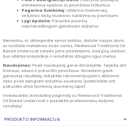
ankstesnius spalvos ar paviršiaus trūkumus.
Pagerina Sukibimą:
Užtikrina maksimalų
viršutinio dažų sluoksnio sukibimą su paviršiumi.
Lygi Apdaila:
Paruošia paviršių
nepriekaištingam galutiniam dažymui.
Nesvarbu, ar atnaujinate senus baldus, dažote naujas duris,
ar ruošiate metalinius sodo vartus, Fleetwood Traditional Oil
Based Undercoat suteiks jums pasitikėjimo, kad jūsų darbas
bus atliktas kokybiškai ir rezultatas džiugins ilgus metus.
Naudojimas:
Prieš naudojimą gerai išmaišykite. Tepkite ant
švaraus, sauso ir paruošto paviršiaus. Norėdami gauti
geriausią rezultatą, laikykitės rekomenduojamo džiūvimo
laiko prieš dengiant viršutiniu sluoksniu (patikrinkite ant
pakuotės arba techninių duomenų lape).
Investuokite į kokybišką pagrindą su Fleetwood Traditional
Oil Based Undercoat ir pasiekite profesionalių dažymo
rezultatų!
PRODUKTO INFORMACIJA