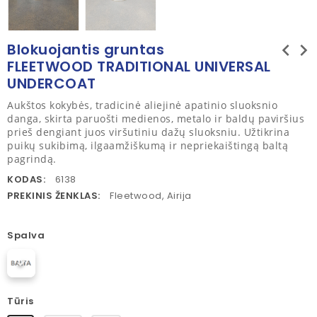
chevron_left
chevron_right
Blokuojantis gruntas
FLEETWOOD TRADITIONAL UNIVERSAL
UNDERCOAT
Aukštos kokybės, tradicinė aliejinė apatinio sluoksnio
danga, skirta paruošti medienos, metalo ir baldų paviršius
prieš dengiant juos viršutiniu dažų sluoksniu. Užtikrina
puikų sukibimą, ilgaamžiškumą ir nepriekaištingą baltą
pagrindą.
KODAS:
6138
PREKINIS ŽENKLAS:
Fleetwood, Airija
Spalva
Tūris