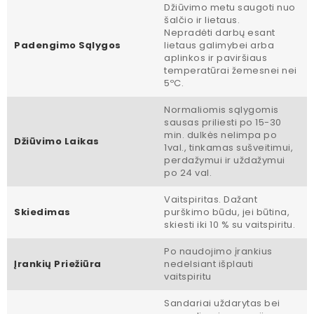
Džiūvimo metu saugoti nuo
šalčio ir lietaus.
Nepradėti darbų esant
Padengimo Sąlygos
lietaus galimybei arba
aplinkos ir paviršiaus
temperatūrai žemesnei nei
5ºC.
Normaliomis sąlygomis
sausas priliesti po 15-30
min. dulkės nelimpa po
Džiūvimo Laikas
1val., tinkamas sušveitimui,
perdažymui ir uždažymui
po 24 val.
Vaitspiritas. Dažant
Skiedimas
purškimo būdu, jei būtina,
skiesti iki 10 % su vaitspiritu.
Po naudojimo įrankius
Įrankių Priežiūra
nedelsiant išplauti
vaitspiritu
Sandariai uždarytas bei