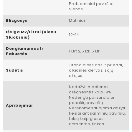
Probleminiai paviršiai
Sienos
Blizgesys
Matiniai
Išeiga M2/litrui (vienu
12-14
Sluoksniu)
Dengiamumas Ir
1 Ltr; 2,5 Ltr; 5 Ltr
Pakuotės
Titano dioksidas ir priedai,
Sudėtis
alkidinės dervos, sojų
aliejus.
Nedažyti medienos,
drėgnesnės kaip 18%.
Nedengti polistirolo ar
panašių paviršių.
Apribojimai
Nerekomenduojama dažyti
tiesiai ant šarminių paviršių,
tokių kaip gipsas,
cementas, tinkas.