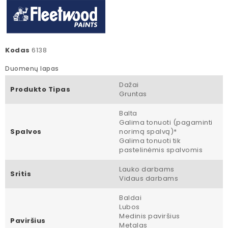
Kodas
6138
Duomenų lapas
Dažai
Produkto Tipas
Gruntas
Balta
Galima tonuoti (pagaminti
Spalvos
norimą spalvą)*
Galima tonuoti tik
pastelinėmis spalvomis
Lauko darbams
Sritis
Vidaus darbams
Baldai
Lubos
Medinis paviršius
Paviršius
Metalas