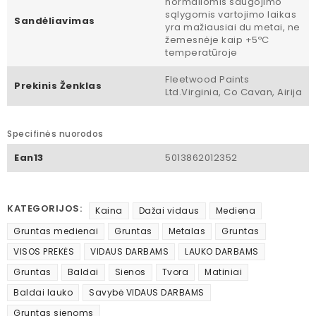
normaliomis saugojimo
sąlygomis vartojimo laikas
Sandėliavimas
yra mažiausiai du metai, ne
žemesnėje kaip +5ºC
temperatūroje
Fleetwood Paints
Prekinis Ženklas
Ltd.Virginia, Co Cavan, Airija
Specifinės nuorodos
Ean13
5013862012352
KATEGORIJOS:
Kaina
Dažai vidaus
Mediena
Gruntas medienai
Gruntas
Metalas
Gruntas
VISOS PREKĖS
VIDAUS DARBAMS
LAUKO DARBAMS
Gruntas
Baldai
Sienos
Tvora
Matiniai
Baldai lauko
Savybė VIDAUS DARBAMS
Gruntas sienoms