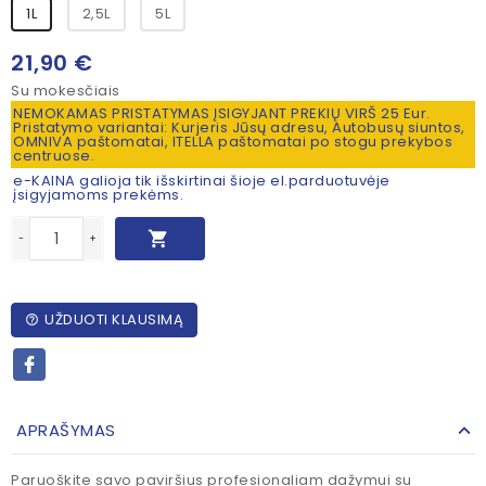
1L
2,5L
5L
21,90 €
Su mokesčiais
NEMOKAMAS PRISTATYMAS ĮSIGYJANT PREKIŲ VIRŠ 25 Eur.
Pristatymo variantai: Kurjeris Jūsų adresu, Autobusų siuntos,
OMNIVA paštomatai, ITELLA paštomatai po stogu prekybos
centruose.
e-KAINA galioja tik išskirtinai šioje el.parduotuvėje
įsigyjamoms prekėms.

-
+
UŽDUOTI KLAUSIMĄ
help_outline
APRAŠYMAS
Paruoškite savo paviršius profesionaliam dažymui su