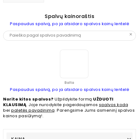
Spalvų kainoraštis
Paspaudus spalvą, po ja atsidaro spalvos kainų lentelė
clear
Balta
Paspaudus spalvą, po ja atsidaro spalvos kainų lentelė
Norite kitos spalvos?
Užpildykite formą
UŽDUOTI
KLAUSIMĄ
. Joje nurodykite pageidaujamos
spalvos kodą
bei
paletės pavadinimą
. Parengsime Jums asmeninį spalvos
kainos pasiūlymą!.