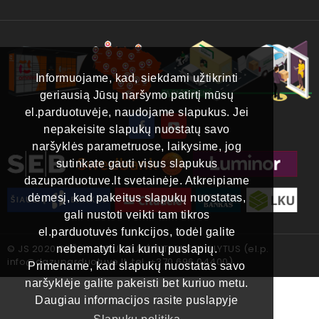
Informuojame, kad, siekdami užtikrinti
geriausią Jūsų naršymo patirtį mūsų
el.parduotuvėje, naudojame slapukus. Jei
nepakeisite slapukų nuostatų savo
naršyklės parametruose, laikysime, jog
sutinkate gauti visus slapukus
dazuparduotuve.lt svetainėje. Atkreipiame
dėmesį, kad pakeitus slapukų nuostatas,
gali nustoti veikti tam tikros
el.parduotuvės funkcijos, todėl galite
© JS 2020 DAŽŲ PARDUOTUVĖ INTERNETU ALYTUS (el.p.
nebematyti kai kurių puslapių.
info@dazuparduotuve.lt, tel.
+370 696 04400
)
Primename, kad slapukų nuostatas savo
naršyklėje galite pakeisti bet kuriuo metu.
Daugiau informacijos rasite puslapyje