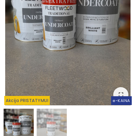
fullscreen
fullscreen
Akcija PRISTATYMUI
e-KAINA