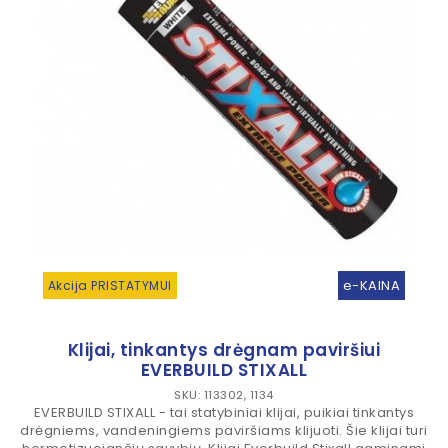
e-KAINA
Akcija PRISTATYMUI
Klijai, tinkantys drėgnam paviršiui
EVERBUILD STIXALL
SKU: 113302, 1134
EVERBUILD STIXALL - tai statybiniai klijai, puikiai tinkantys
drėgniems, vandeningiems paviršiams klijuoti. Šie klijai turi