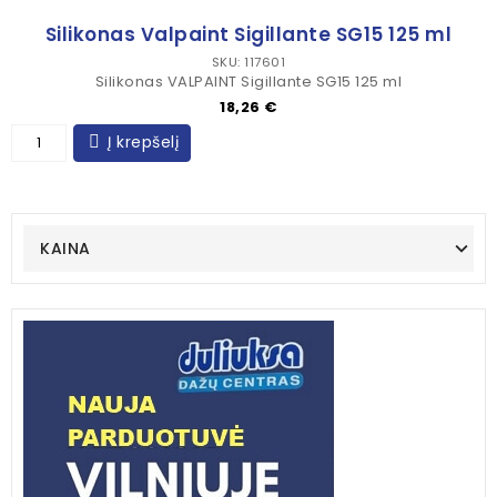
Silikonas Valpaint Sigillante SG15 125 ml
SKU: 117601
Silikonas VALPAINT Sigillante SG15 125 ml
Kaina
18,26 €
Į krepšelį
KAINA