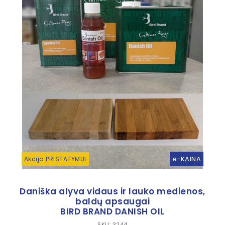
e-KAINA
Akcija PRISTATYMUI
Daniška alyva vidaus ir lauko medienos,
baldų apsaugai
BIRD BRAND DANISH OIL
SKU: 3244