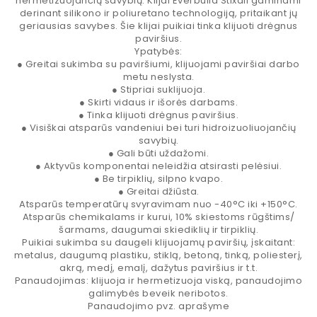
hermetizuojančių savybių. Klijai Everbuild Stixall gaminami
derinant silikono ir poliuretano technologiją, pritaikant jų
geriausias savybes. Šie klijai puikiai tinka klijuoti drėgnus
paviršius.
Ypatybės:
● Greitai sukimba su paviršiumi, klijuojami paviršiai darbo
metu neslysta.
● Stipriai suklijuoja.
● Skirti vidaus ir išorės darbams.
● Tinka klijuoti drėgnus paviršius.
● Visiškai atsparūs vandeniui bei turi hidroizuoliuojančių
savybių.
● Gali būti uždažomi.
● Aktyvūs komponentai neleidžia atsirasti pelėsiui.
● Be tirpiklių, silpno kvapo.
● Greitai džiūsta.
Atsparūs temperatūrų svyravimam nuo -40°C iki +150°C.
Atsparūs chemikalams ir kurui, 10% skiestoms rūgštims/
šarmams, daugumai skiediklių ir tirpiklių.
Puikiai sukimba su daugeli klijuojamų paviršių, įskaitant:
metalus, daugumą plastiku, stiklą, betoną, tinką, poliesterį,
akrą, medį, emalį, dažytus paviršius ir t.t.
Panaudojimas: klijuoja ir hermetizuoja viską, panaudojimo
galimybės beveik neribotos.
Panaudojimo pvz. aprašyme