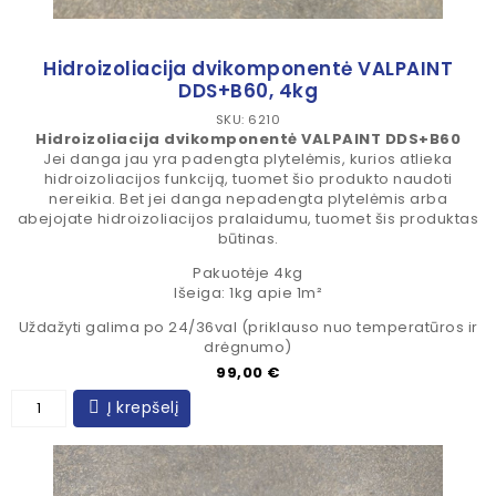
Hidroizoliacija dvikomponentė VALPAINT
DDS+B60, 4kg
SKU: 6210
Hidroizoliacija dvikomponentė VALPAINT DDS+B60
Jei danga jau yra padengta plytelėmis, kurios atlieka
hidroizoliacijos funkciją, tuomet šio produkto naudoti
nereikia. Bet jei danga nepadengta plytelėmis arba
abejojate hidroizoliacijos pralaidumu, tuomet šis produktas
būtinas.
Pakuotėje 4kg
Išeiga: 1kg apie 1m²
Uždažyti galima po 24/36val (priklauso nuo temperatūros ir
drėgnumo)
Kaina
99,00 €
Į krepšelį