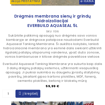
e-KAINA
Akcija PRISTATYMUI
Drėgmės membrana sienų ir grindų
hidroizoliacijai
EVERBUILD AQUASEAL 5L
SKU: 1136
Sukūrkite patikimą apsaugą nuo drėgmės savo vonios
kambaryje ar drėgnose patalpose naudodami Everbuild
Aquaseal Tanking Membrane. Ši aukštos kokybės, lanksti
hidroizoliacinė membrana yra esminė dalis siekiant užtikrinti
ilgalaikį patalpų atsparumą vandeniui, ypač dušo zonose,
vonios kambariuose ir kitose drėgmės paveiktose vietose.
Everbuild Aquaseal Tanking Membrane yra sukurta kaip dalis
3 dalių drėgnų patalpų sistemos, užtikrinanti visapusišką
apsaugą. Ji puikiai sukimba su daugeliu įprastų statybinių
paviršių, įskaitant gipso kartono plokštes, MDF, fanerą,
cemento plokštes, betoną ir blokelių mūrą
Kaina
59,99 €
Į krepšelį