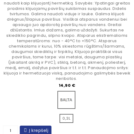
naudoti kaip klijuojantį hermetiką. Savybės: Ypatingai greitas
pradinis klijuojamų paviršių sukibimas suspaudus. Didelis
tvirtumas. Galima naudoti viduje ir lauke. Galima klijuoti
drėgnus/šlapius paviršius. Visiškai atsparus vandeniui bei
apsaugo juo apdorotą paviršių nuo vandens. Greitai
džiūstantis. Imlus dažams, galima uždažyti. Sukurtas ne
skiediklio pagrindu, silpno kvapo. Atsparus ekstremalioms
temperatūroms: nuo - 40°C to +150°C. Atsparus
chemikalams ir kurui, 10% skiestoms rūgštims/šarmams,
daugumai skiediklių ir tirpiklių. Klijuoja praktiškai visus
paviršius, tame tarpe: visi metalai, dauguma plastikų
(įskaitant akrilą ir PVC), stiklą, betoną, akmenį, poliesterį,
medį, emalį, dažytus paviršius ir t.t. ir t.t. Panaudojimo sritys:
klijuoja ir hermetizuoja viską, panaudojimo galimybės beveik
neribotos.
Kaina
14,90 €
Balta
0,3L
Į krepšelį