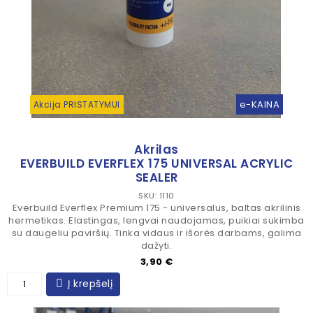
e-KAINA
Akcija PRISTATYMUI
Akrilas
EVERBUILD EVERFLEX 175 UNIVERSAL ACRYLIC
SEALER
SKU: 1110
Everbuild Everflex Premium 175 - universalus, baltas akrilinis
hermetikas. Elastingas, lengvai naudojamas, puikiai sukimba
su daugeliu paviršių. Tinka vidaus ir išorės darbams, galima
dažyti.
Kaina
3,90 €
Į krepšelį