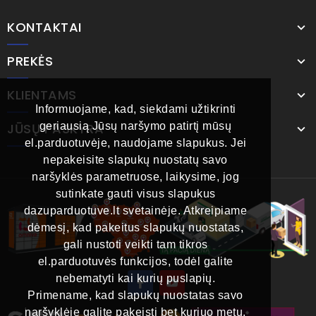
KONTAKTAI
PREKĖS
KLIENTAMS
Informuojame, kad, siekdami užtikrinti
JŪSŲ PASKYRA
geriausią Jūsų naršymo patirtį mūsų
el.parduotuvėje, naudojame slapukus. Jei
nepakeisite slapukų nuostatų savo
naršyklės parametruose, laikysime, jog
sutinkate gauti visus slapukus
dazuparduotuve.lt svetainėje. Atkreipiame
dėmesį, kad pakeitus slapukų nuostatas,
gali nustoti veikti tam tikros
el.parduotuvės funkcijos, todėl galite
nebematyti kai kurių puslapių.
Primename, kad slapukų nuostatas savo
naršyklėje galite pakeisti bet kuriuo metu.