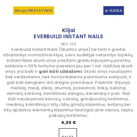
e-KAINA
Akcija PRISTATYMUI
Klijai
EVERBUILD INSTANT NAILS
SKU: 1112
Everbuild Instant Nails (Skystos vinys) tai tvirti ir greitai
džiūstantys montažiniai klijai, savo sudėtyje neturintys tirpiklių.
Instant Nails skysti vinys pasižymi greitu klijuojamų paviršių
sukibimu ir 50% tvirtumo pasiekia jau per 1 val. išdžiūvę skysti
vinys yra balti ir
gali būti uždažomi
. Skysti vinys naudojami
tiek vertikaliems, tiek horizontaliems paviršiams suklijuoti, ir
gali būti dengiami ant drėgno paviršiaus. Paskirtis: Klijuoja
metalą, medį, stiklą, aliuminį, poliestiroli, tinką, betoną,
akmenį, kartoną, kamštinias dangas, keramiką ir pan. Gali
būti naudojamas karnizų, cokolių, grindjuosčių tvirtinimui,
medinių, kamštinių ir kitų rūšių grindų klijavimui, lentynų bei
kitų apdailos elementų klijavimui tiesiogiai prie sienos, laiptų
pakopų tvirtinimui.
Kaina
4,30 €
Balta