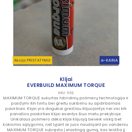
e-KAINA
Akcija PRISTATYMUI
Klijai
EVERBUILD MAXIMUM TORQUE
SKU: 1132
MAXIMUM TORQUE sukurtas hibridinių polimerų technologija ir
pasižymi itin tvirtu bei greitu sukibimu su apdirbamais
paviršiais. Klijai yra dvigubai greičiau klijuojantys nei visi kiti
panašios paskirties klijai esantys šiuo metu prekyboje.
Unikalaus polimero dėka klijai klijuoją beveik viską bet
kokiomis sąlygomis, net lyjant ar juos naudojant po vandeniu.
MAXIMUM TORQUE subręsta į elastingą gumą, kas leidžia jį