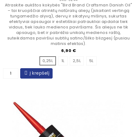
Atraskite aukštos kokybės "Bird Brand Craftsman Danish Oil"
– tai kruopščiai atrinktų natūralių aliejų (įskaitant vertingą
tungamedžio alyvą), dervų ir sikatyvų mišinys, sukurtas
efektyviai apsaugai ir estetiškai patraukliai apdailai tiek
vidaus, tiek lauko medienos paviršiams. Šis aliejus ne tik
apsaugo, bet ir pabrėžia unikalų medienos raštą,
suteikdamas paviršiui subtilų satino/šilko blizgesį (pusiau
matinis efektas).
Kaina
6,90 €
0,25L
1L
2,5L
5L
Į krepšelį