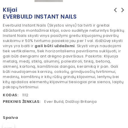
chevron_left
chevron_right
Klijai
EVERBUILD INSTANT NAILS
Everbuild Instant Nails (Skystos vinys) tai tvirti ir greitai
džiūstantys montažiniai klijai, savo sudėtyje neturintys tirpiklių.
Instant Nails skysti vinys pasižymi greitu klijuojamų paviršių
sukibimu ir 50% tvirtumo pasiekia jau per 1 val. išdžiūvę skysti
vinys yra balti ir
gali būti uždažomi
. Skysti vinys naudojami
tiek vertikaliems, tiek horizontaliems paviršiams suklijuoti, ir
gali būti dengiami ant drėgno paviršiaus. Paskirtis: Klijuoja
metalą, medį, stiklą, aliuminį, poliestiroli, tinką, betoną,
akmenį, kartoną, kamštinias dangas, keramiką ir pan. Gali
būti naudojamas karnizų, cokolių, grindjuosčių tvirtinimui,
medinių, kamštinių ir kitų rūšių grindų klijavimui, lentynų bei
kitų apdailos elementų klijavimui tiesiogiai prie sienos, laiptų
pakopų tvirtinimui.
KODAS:
1112
PREKINIS ŽENKLAS:
Ever Build, Didžioji Britanija
Spalva