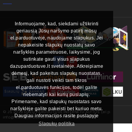
Informuojame, kad, siekdami užtikrinti
geriausią Jūsų naršymo patirtį mūsų
el.parduotuvėje, naudojame slapukus. Jei
nepakeisite slapukų nuostatų savo
naršyklės parametruose, laikysime, jog
sutinkate gauti visus slapukus
dazuparduotuve.lt svetainėje. Atkreipiame
dėmesį, kad pakeitus slapukų nuostatas,
gali nustoti veikti tam tikros
el.parduotuvės funkcijos, todėl galite
nebematyti kai kurių puslapių.
Primename, kad slapukų nuostatas savo
naršyklėje galite pakeisti bet kuriuo metu.
© JS 2020 DAŽŲ PARDUOTUVĖ INTERNETU ALYTUS (el.p.
Daugiau informacijos rasite puslapyje
info@dazuparduotuve.lt, tel.
+370 696 04400
)
Slapukų politika