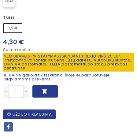
Tūris
0,29L
4,30 €
Su mokesčiais
NEMOKAMAS PRISTATYMAS ĮSIGYJANT PREKIŲ VIRŠ 25 Eur.
Pristatymo variantai: Kurjeris Jūsų adresu, Autobusų siuntos,
OMNIVA paštomatai, ITELLA paštomatai po stogu prekybos
centruose.
e-KAINA galioja tik išskirtinai šioje el.parduotuvėje
įsigyjamoms prekėms.

-
+
UŽDUOTI KLAUSIMĄ
help_outline