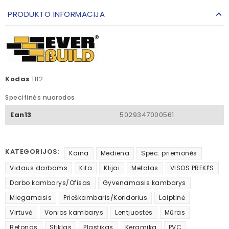
PRODUKTO INFORMACIJA
Kodas
1112
Specifinės nuorodos
Ean13
5029347000561
KATEGORIJOS:
Kaina
Mediena
Spec. priemonės
Vidaus darbams
Kita
Klijai
Metalas
VISOS PREKĖS
Darbo kambarys/Ofisas
Gyvenamasis kambarys
Miegamasis
Prieškambaris/Koridorius
Laiptinė
Virtuvė
Vonios kambarys
Lentjuostės
Mūras
Betonas
Stiklas
Plastikas
Keramika
PVC