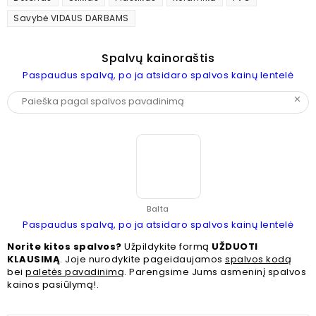
Savybė VIDAUS DARBAMS
Spalvų kainoraštis
Paspaudus spalvą, po ja atsidaro spalvos kainų lentelė
clear
Balta
Paspaudus spalvą, po ja atsidaro spalvos kainų lentelė
Norite kitos spalvos?
Užpildykite formą
UŽDUOTI
KLAUSIMĄ
. Joje nurodykite pageidaujamos
spalvos kodą
bei
paletės pavadinimą
. Parengsime Jums asmeninį spalvos
kainos pasiūlymą!.