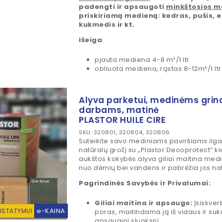
padengti ir apsaugoti
minkštosios m
priskiriamą medieną: kedras, pušis, 
kukmedis ir kt.
Išeiga
:
pjauta mediena 4-8 m²/1 ltr
obliuota mediena, rąstas 8-12m²/1 ltr
Alyva parketui, medinėms grin
darbams, matinė
PLASTOR HUILE CIRE
SKU: 320801, 320804, 320806
Suteikite savo mediniams paviršiams ilg
natūralų grožį su „Plastor Decoprotect“ ki
aukštos kokybės alyva giliai maitina med
nuo dėmių bei vandens ir pabrėžia jos nat
Pagrindinės Savybės ir Privalumai:
Giliai maitina ir apsaugo:
Įsiskver
e-KAINA
RISTATYMUI
poras, maitindama ją iš vidaus ir su
apsauginį sluoksnį.