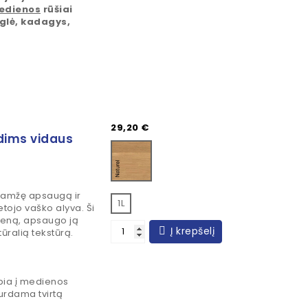
edienos
rūšiai
eglė, kadagys,
Kaina
29,20 €
dims vidaus
Naturel
aamžę apsaugą ir
1L
etojo vaško alyva. Ši
ieną, apsaugo ją
Į krepšelį
ūralią tekstūrą.
bia į medienos
kurdama tvirtą