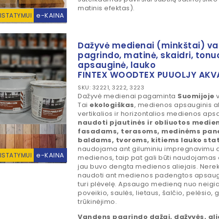
matinis efektas).
e-KAINA
RISTATYMUI
Dažyvė medienai (minkštai) v
pagrindo, matinė, skaidri, ton
apsauginė, lauko
FINTEX WOODTEX PUUOLJY AKV
SKU: 32221, 3222, 3223
Dažyvė medienai pagaminta
Suomijoje
v
Tai
ekologiškas
, medienos apsauginis ali
vertikalios ir horizontalios medienos aps
naudoti pjautinės ir obliuotos medie
fasadams, terasoms, medinėms pane
baldams, tvoroms, kitiems lauko sta
naudojama ant giluminiu impregnavimu 
e-KAINA
RISTATYMUI
medienos, taip pat gali būti naudojamas 
jau buvo dengta medienos aliejais. Ne
naudoti ant medienos padengtos apsaug
turi plėvelę. Apsaugo medieną nuo neig
poveikio, saulės, lietaus, šalčio, pelėsio,
trūkinėjimo.
Vandens pagrindo
dažai, dažyvės, alie