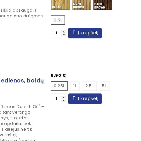
usiška apsauga ir
 apsaugo nuo drėgmės
2,5L
Į krepšelį
Kaina
6,90 €
medienos, baldų
0,25L
1L
2,5L
5L
Į krepšelį
ftsman Danish Oil" –
kaitant vertingą
inys, sukurtas
ai apdailai tiek
s aliejus ne tik
s raštą,
 blizgesį (pusiau