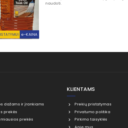
naudoti.
e-KAINA
RISTATYMUI
KLIENTAMS
os dažams ir įrankiams
Prekių pristatymas
s prekės
Privatumo politika
miausios prekės
Pirkimo taisyklės
Apie mus