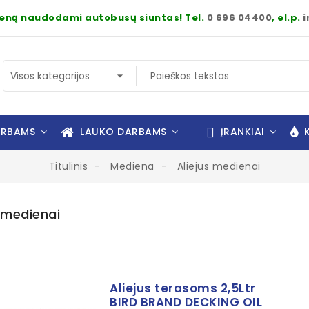
dieną naudodami autobusų siuntas! Tel.
0 696 04400
, el.p.
i
ARBAMS
LAUKO DARBAMS
ĮRANKIAI
K
Titulinis
Mediena
Aliejus medienai
s medienai
Aliejus terasoms 2,5Ltr
BIRD BRAND DECKING OIL