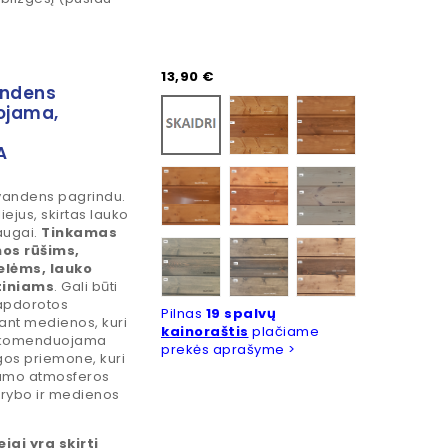
Kaina
13,90 €
andens
Fintex 5050
Fintex 5052
Bespalvis
uojama,
A
Fintex 5053
Fintex 5055
Fintex 5060
andens pagrindu.
ejus, skirtas lauko
augai.
Tinkamas
Fintex 5068
Fintex 5069
Fintex 5074
nos rūšims,
lėms, lauko
tiniams
. Gali būti
apdorotos
Pilnas
19 spalvų
ant medienos, kuri
kainoraštis
plačiame
rekomenduojama
prekės aprašyme >
os priemone, kuri
iamo atmosferos
 grybo ir medienos
jai yra skirti