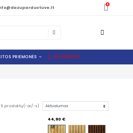
0
nfo@dazuparduotuve.lt
ITOS PRIEMONĖS
NUOLAIDOS
5 produktų(-ai/-s)
Kaina
44,90 €
LIGHT-BROWN
DARK BROWN
CLEAR