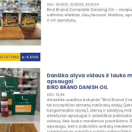
SKU: 324201, 324203, 324204
Bird Brand Complete Decking Oil – visap
satininis efektas Jūsų terasai. Maitina,
ir UV spindulių.
e-KAINA
RISTATYMUI
Daniška alyva vidaus ir lauko 
apsaugai
BIRD BRAND DANISH OIL
SKU: 3244
Atraskite aukštos kokybės "Bird Brand Cra
tai kruopščiai atrinktų natūralių aliejų (įs
tungamedžio alyvą), dervų ir sikatyvų miš
efektyviai apsaugai ir estetiškai patraukli
vidaus, tiek lauko medienos paviršiams. Ši
apsaugo, bet ir pabrėžia unikalų medieno
suteikdamas paviršiui subtilų satino/šilko