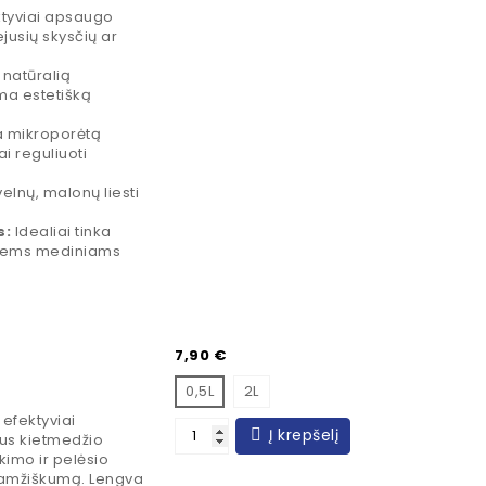
tyviai apsaugo
ejusių skysčių ar
 natūralią
ma estetišką
a mikroporėtą
i reguliuoti
velnų, malonų liesti
s:
Idealiai tinka
itiems mediniams
Kaina
7,90 €
0,5L
2L
 efektyviai
Į krepšelį
tus kietmedžio
kimo ir pelėsio
gaamžiškumą. Lengva