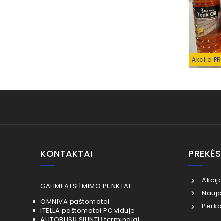
Akcija P
KONTAKTAI
PREKĖS
Akcij
GALIMI ATSIĖMIMO PUNKTAI:
Naujo
OMNIVA paštomatai
Perka
ITELLA paštomatai PC viduje
AUTOBUSŲ SIUNTŲ terminalai