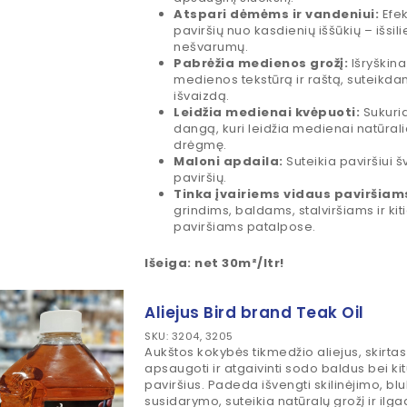
Atspari dėmėms ir vandeniui:
Efek
paviršių nuo kasdienių iššūkių – išsili
nešvarumų.
Pabrėžia medienos grožį:
Išryškina
medienos tekstūrą ir raštą, suteikda
išvaizdą.
Leidžia medienai kvėpuoti:
Sukuri
dangą, kuri leidžia medienai natūralia
drėgmę.
Maloni apdaila:
Suteikia paviršiui š
paviršių.
Tinka įvairiems vidaus paviršiam
grindims, baldams, stalviršiams ir k
paviršiams patalpose.
Išeiga: net 30m²/ltr!
Aliejus Bird brand Teak Oil
SKU: 3204, 3205
Aukštos kokybės tikmedžio aliejus, skirtas
apsaugoti ir atgaivinti sodo baldus bei ki
paviršius. Padeda išvengti skilinėjimo, blu
susidarymo, suteikia natūralų grožį ir il