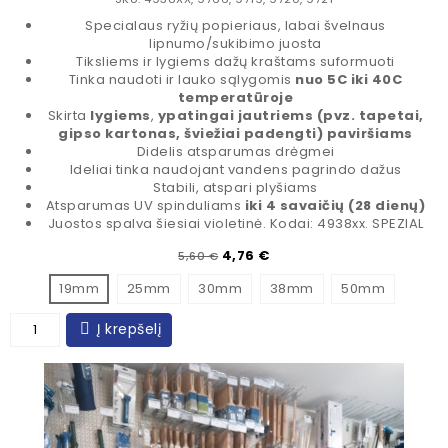
Specialaus ryžių popieriaus, labai švelnaus
lipnumo/sukibimo juosta
Tiksliems ir lygiems dažų kraštams suformuoti
Tinka naudoti ir lauko sąlygomis
nuo 5C iki 40C
temperatūroje
Skirta
lygiems
,
ypatingai
jautriems (pvz. tapetai,
gipso kartonas, šviežiai padengti) paviršiams
Didelis atsparumas drėgmei
Ideliai tinka naudojant vandens pagrindo dažus
Stabili, atspari plyšiams
Atsparumas UV spinduliams
iki 4 savaičių (28 dienų)
Juostos spalva šiesiai violetinė. Kodai: 4938xx. SPEZIAL
Įprasta kaina
Kaina
4,76 €
5,60 €
19mm
25mm
30mm
38mm
50mm
Į krepšelį