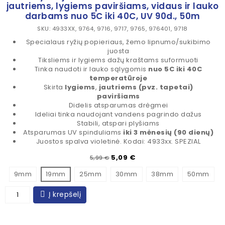
jautriems, lygiems paviršiams, vidaus ir lauko
darbams nuo 5C iki 40C, UV 90d., 50m
SKU: 4933XX, 9764, 9716, 9717, 9765, 976401, 9718
Specialaus ryžių popieriaus, žemo lipnumo/sukibimo
juosta
Tiksliems ir lygiems dažų kraštams suformuoti
Tinka naudoti ir lauko sąlygomis
nuo 5C iki 40C
temperatūroje
Skirta
lygiems
,
jautriems (pvz. tapetai)
paviršiams
Didelis atsparumas drėgmei
Ideliai tinka naudojant vandens pagrindo dažus
Stabili, atspari plyšiams
Atsparumas UV spinduliams
iki 3 mėnesių (90 dienų)
Juostos spalva violetinė. Kodai: 4933xx. SPEZIAL
Įprasta kaina
Kaina
5,09 €
5,99 €
9mm
19mm
25mm
30mm
38mm
50mm
Į krepšelį