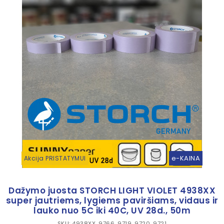
e-KAINA
Akcija PRISTATYMUI
Dažymo juosta STORCH LIGHT VIOLET 4938XX
super jautriems, lygiems paviršiams, vidaus ir
lauko nuo 5C iki 40C, UV 28d., 50m
SKU: 4938XX, 9766, 9719, 9720, 9721