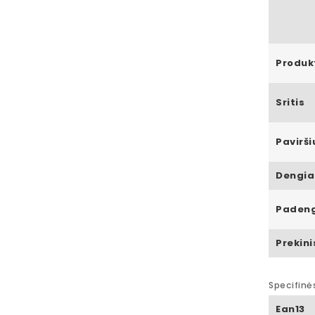
Produk
Sritis
Pavirši
Dengia
Padeng
Prekini
Specifinė
Ean13