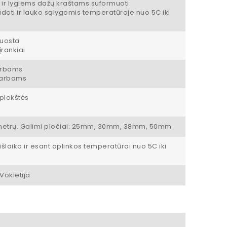
 ir lygiems dažų kraštams suformuoti
doti ir lauko sąlygomis temperatūroje nuo 5C iki
uosta
įrankiai
arbams
darbams
plokštės
0 metrų. Galimi pločiai: 25mm, 30mm, 38mm, 50mm
šlaiko ir esant aplinkos temperatūrai nuo 5C iki
Vokietija