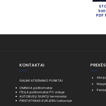
STO
kat
PDF 
KONTAKTAI
PREKĖS
Akcij
GALIMI ATSIĖMIMO PUNKTAI:
Naujo
OMNIVA paštomatai
Perka
ITELLA paštomatai PC viduje
AUTOBUSŲ SIUNTŲ terminalai
PRISTATYMAS KURJERIU Lietuvoje