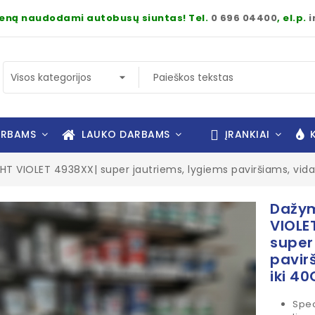
dieną naudodami autobusų siuntas! Tel.
0 696 04400
, el.p.
i
ARBAMS
LAUKO DARBAMS
ĮRANKIAI
K
 VIOLET 4938XX| super jautriems, lygiems paviršiams, vidau
Dažym
VIOLE
super
pavir
iki 40
Spec