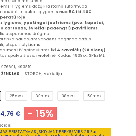
umo/sukibimo juosta
liems ir lygiems dažų kraštams suformuoti
a naudoti ir lauko sąlygomis
nuo 5C iki 40C
peratūroje
ta
lygiems
,
ypatingai
jautriems (pvz. tapetai,
o kartonas, šviežiai padengti) paviršiams
lis atsparumas drėgmei
iai tinka naudojant vandens pagrindo dažus
ili, atspari plyšiams
arumas UV spinduliams
iki 4 savaičių (28 dienų)
tos spalva šiesiai violetinė. Kodai: 4938xx. SPEZIAL
976601, 493819
 ŽENKLAS:
STORCH, Vokietija
25mm
30mm
38mm
50mm
- 15%
4,76 €
čiais
S PRISTATYMAS ĮSIGYJANT PREKIŲ VIRŠ 25 Eur.
o variantai: Kurjeris Jūsų adresu, Autobusų siuntos,