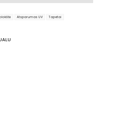
plokštė
Atsparumas UV
Tapetai
UALU