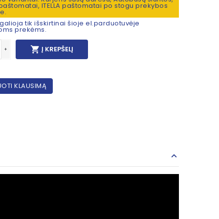
aštomatai, ITELLA paštomatai po stogu prekybos
e.
alioja tik išskirtinai šioje el.parduotuvėje
moms prekėms.

Į KREPŠELĮ
+
OTI KLAUSIMĄ