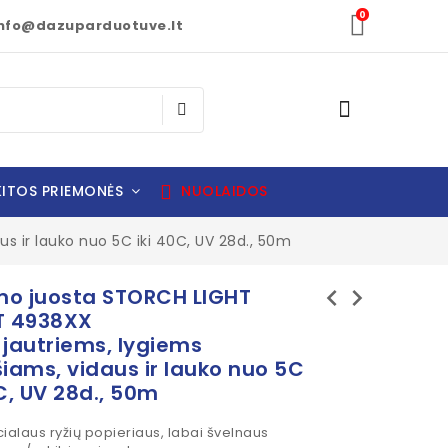
0
nfo@dazuparduotuve.lt
ITOS PRIEMONĖS
NUOLAIDOS
s ir lauko nuo 5C iki 40C, UV 28d., 50m
chevron_left
chevron_right
o juosta STORCH LIGHT
T 4938XX
 jautriems, lygiems
šiams, vidaus ir lauko nuo 5C
C, UV 28d., 50m
ialaus ryžių popieriaus, labai švelnaus