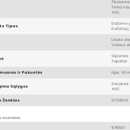
Tiksliems
Tinka nau
40C
Dažymo j
to Tipas
Dažytojų 
Lauko d
Vidaus 
Gipsinės 
us
Tapetai
mumas Ir Pakuotės
Ilgis: 5
Savybes i
imo Sąlygos
40C
s Ženklas
STORCH, 
s nuorodos
976601