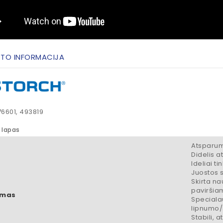
TO INFORMACIJA
76601, 493819
lapas
Atsparum
Didelis 
Ideliai 
Juostos s
Skirta na
paviršia
ymas
Speciala
lipnumo/
Stabili, 