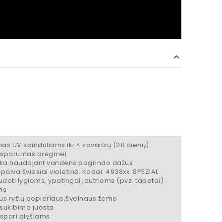
as UV spinduliams iki 4 savaičių (28 dienų)
atsparumas drėgmei
tinka naudojant vandens pagrindo dažus
palva šviesiai violetinė. Kodai: 4938xx. SPEZIAL
udoti lygiems, ypatingai jautriems (pvz. tapetai)
ms
us ryžių popieriaus,švelnaus žemo
sukibimo juosta
atspari plyšiams