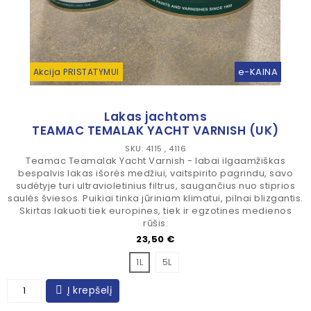
e-KAINA
Akcija PRISTATYMUI
Lakas jachtoms
TEAMAC TEMALAK YACHT VARNISH (UK)
SKU: 4115 , 4116
Teamac Teamalak Yacht Varnish - labai ilgaamžiškas
bespalvis lakas išorės medžiui, vaitspirito pagrindu, savo
sudėtyje turi ultravioletinius filtrus, saugančius nuo stiprios
saulės šviesos. Puikiai tinka jūriniam klimatui, pilnai blizgantis.
Skirtas lakuoti tiek europines, tiek ir egzotines medienos
rūšis.
Kaina
23,50 €
1L
5L
Į krepšelį