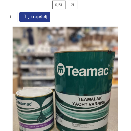
0,5L
2L
Į krepšelį