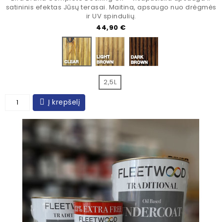
satininis efektas Jūsų terasai. Maitina, apsaugo nuo drėgmės
ir UV spindulių.
Kaina
44,90 €
LIGHT-BROWN
DARK BROWN
CLEAR
2,5L
Į krepšelį