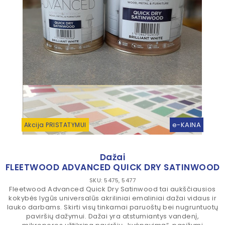
e-KAINA
Akcija PRISTATYMUI
Dažai
FLEETWOOD ADVANCED QUICK DRY SATINWOOD
SKU: 5475, 5477
Fleetwood Advanced Quick Dry Satinwood tai aukščiausios
kokybės lygūs universalūs akriliniai emaliniai dažai vidaus ir
lauko darbams. Skirti visų tinkamai paruoštų bei nugruntuotų
paviršių dažymui. Dažai yra atstumiantys vandenį,