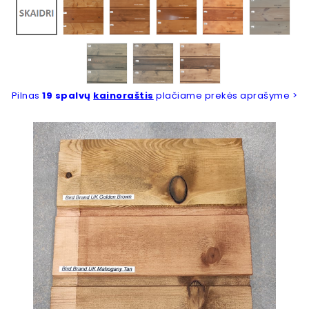
Bespalvis
Fintex 5068
Fintex 5069
Fintex 5074
Pilnas
19 spalvų
kainoraštis
plačiame prekės aprašyme >