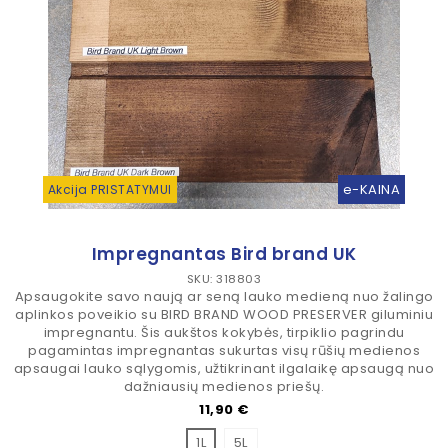
e-KAINA
Akcija PRISTATYMUI
Impregnantas Bird brand UK
SKU: 318803
Apsaugokite savo naują ar seną lauko medieną nuo žalingo
aplinkos poveikio su BIRD BRAND WOOD PRESERVER giluminiu
impregnantu. Šis aukštos kokybės, tirpiklio pagrindu
pagamintas impregnantas sukurtas visų rūšių medienos
apsaugai lauko sąlygomis, užtikrinant ilgalaikę apsaugą nuo
dažniausių medienos priešų.
Kaina
11,90 €
1L
5L