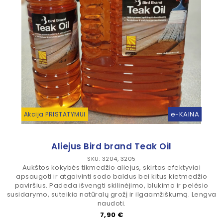
e-KAINA
Akcija PRISTATYMUI
Aliejus Bird brand Teak Oil
SKU: 3204, 3205
Aukštos kokybės tikmedžio aliejus, skirtas efektyviai
apsaugoti ir atgaivinti sodo baldus bei kitus kietmedžio
paviršius. Padeda išvengti skilinėjimo, blukimo ir pelėsio
susidarymo, suteikia natūralų grožį ir ilgaamžiškumą. Lengva
naudoti.
Kaina
7,90 €