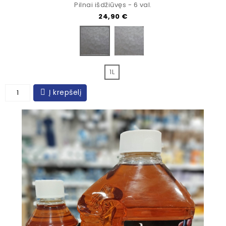
Pilnai išdžiūvęs - 6 val.
Kaina
24,90 €
Hammered Silver grey
Hammered Dark grey
1L
Į krepšelį