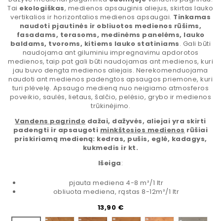
Tai
ekologiškas
, medienos apsauginis aliejus, skirtas lauko
vertikalios ir horizontalios medienos apsaugai.
Tinkamas
naudoti pjautinės ir obliuotos medienos rūšims,
fasadams, terasoms, medinėms panelėms, lauko
baldams, tvoroms, kitiems lauko statiniams
. Gali būti
naudojama ant giluminiu impregnavimu apdorotos
medienos, taip pat gali būti naudojamas ant medienos, kuri
jau buvo dengta medienos aliejais. Nerekomenduojama
naudoti ant medienos padengtos apsaugos priemone, kuri
turi plėvelę. Apsaugo medieną nuo neigiamo atmosferos
poveikio, saulės, lietaus, šalčio, pelėsio, grybo ir medienos
trūkinėjimo.
Vandens pagrindo
dažai, dažyvės, aliejai yra skirti
padengti ir apsaugoti
minkštosios medienos
rūšiai
priskiriamą medieną: kedras, pušis, eglė, kadagys,
kukmedis ir kt.
Išeiga
:
pjauta mediena 4-8 m²/1 ltr
obliuota mediena, rąstas 8-12m²/1 ltr
Kaina
13,90 €
Fintex 5050
Fintex 5052
Fintex 5053
Fintex 5055
Fintex 5