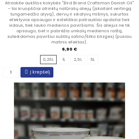
Atraskite aukštos kokybės "Bird Brand Craftsman Danish Oil"
– tai kruopščiai atrinktų natūralių aliejų (įskaitant vertingą
tungamedžio alyvą), dervų ir sikatyvų mišinys, sukurtas
efektyviai apsaugai ir estetiškai patraukliai apdailai tiek
vidaus, tiek lauko medienos paviršiams. Šis aliejus ne tik
apsaugo, bet ir pabrėžia unikalų medienos raštą,
suteikdamas paviršiui subtilų satino/šilko blizgesį (pusiau
matinis efektas).
Kaina
6,90 €
0,25L
1L
2,5L
5L
Į krepšelį