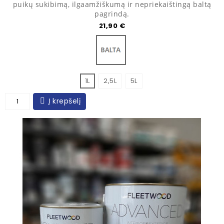
puikų sukibimą, ilgaamžiškumą ir nepriekaištingą baltą
pagrindą.
Kaina
21,90 €
Balta
1L
2,5L
5L
Į krepšelį