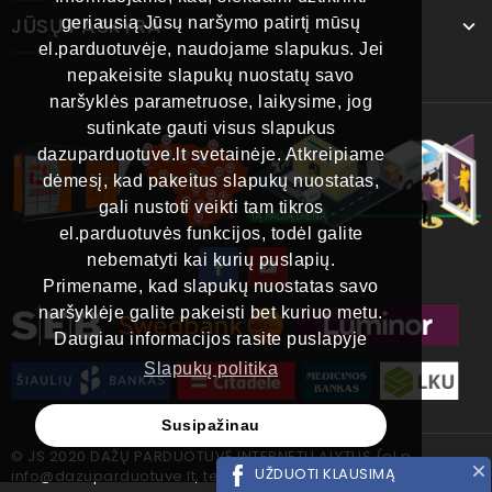
JŪSŲ PASKYRA
geriausią Jūsų naršymo patirtį mūsų
el.parduotuvėje, naudojame slapukus. Jei
nepakeisite slapukų nuostatų savo
naršyklės parametruose, laikysime, jog
sutinkate gauti visus slapukus
dazuparduotuve.lt svetainėje. Atkreipiame
dėmesį, kad pakeitus slapukų nuostatas,
gali nustoti veikti tam tikros
el.parduotuvės funkcijos, todėl galite
nebematyti kai kurių puslapių.
Primename, kad slapukų nuostatas savo
naršyklėje galite pakeisti bet kuriuo metu.
Daugiau informacijos rasite puslapyje
Slapukų politika
Susipažinau
© JS 2020 DAŽŲ PARDUOTUVĖ INTERNETU ALYTUS (el.p.
UŽDUOTI KLAUSIMĄ
info@dazuparduotuve.lt, tel.
+370 696 04400
)