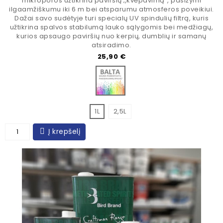
mikroporos užtikrina paviršių ‚,kvėpavimą“, pasižymi
ilgaamžiškumu iki 6 m bei atsparumu atmosferos poveikiui.
Dažai savo sudėtyje turi specialų UV spindulių filtrą, kuris
užtikrina spalvos stabilumą lauko sąlygomis bei medžiagų,
kurios apsaugo paviršių nuo kerpių, dumblių ir samanų
atsiradimo.
Kaina
25,90 €
Bazė spalvinimui
1L
2,5L
Į krepšelį