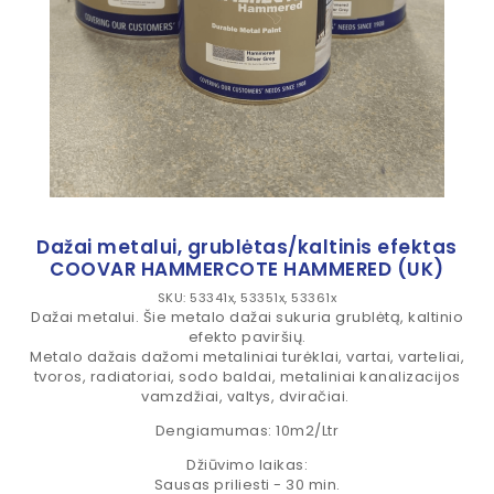
Dažai metalui, grublėtas/kaltinis efektas
COOVAR HAMMERCOTE HAMMERED (UK)
SKU: 53341x, 53351x, 53361x
Dažai metalui. Šie metalo dažai sukuria grublėtą, kaltinio
efekto paviršių.
Metalo dažais dažomi metaliniai turėklai, vartai, varteliai,
tvoros, radiatoriai, sodo baldai, metaliniai kanalizacijos
vamzdžiai, valtys, dviračiai.
Dengiamumas: 10m2/Ltr
Džiūvimo laikas:
Sausas priliesti - 30 min.