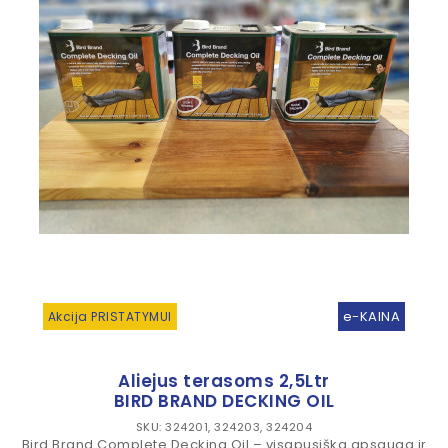
e-KAINA
Akcija PRISTATYMUI
Aliejus terasoms 2,5Ltr
BIRD BRAND DECKING OIL
SKU: 324201, 324203, 324204
Bird Brand Complete Decking Oil – visapusiška apsauga ir