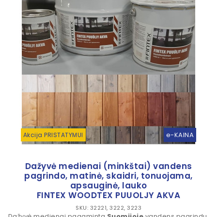
e-KAINA
Akcija PRISTATYMUI
Dažyvė medienai (minkštai) vandens
pagrindo, matinė, skaidri, tonuojama,
apsauginė, lauko
FINTEX WOODTEX PUUOLJY AKVA
SKU: 32221, 3222, 3223
Dažyvė medienai pagaminta
Suomijoje
vandens pagrindu.