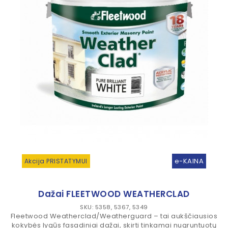
e-KAINA
Akcija PRISTATYMUI
Dažai FLEETWOOD WEATHERCLAD
SKU: 5358, 5367, 5349
Fleetwood Weatherclad/Weatherguard – tai aukščiausios
kokybės lygūs fasadiniai dažai, skirti tinkamai nugruntuotų