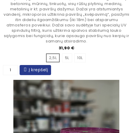
betoninių, mūrinių, tinkuotų, visų rūšių plytinių, medinių,
metalinių ir kt. paviršių dažymui. Dažai yra atstumiantys
vandenį, mikroporos užtikrina paviršių ‚,kvėpavimą“, pasižymi
itin dideliu ilgaamžiškumu (iki 18m) bei atsparumu
atmosferos poveikiui. Dažai savo sudėtyje turi specialų UV
spindulių filtrą, kuris užtikrina spalvos stabilumą lauko
sąlygomis bei fungicidų, kurie apsaugo paviršių nuo kerpių ir
samanų atsiradimo.
Kaina
31,90 €
2,5L
5L
10L
Į krepšelį