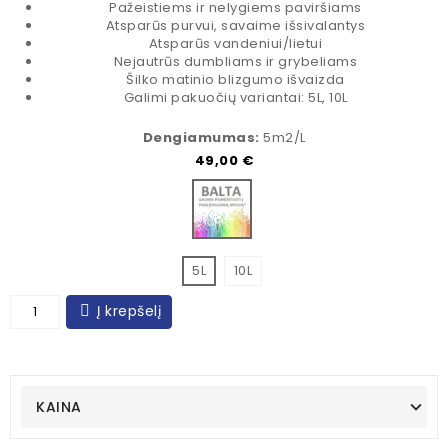
Pažeistiems ir nelygiems paviršiams
Atsparūs purvui, savaime išsivalantys
Atsparūs vandeniui/lietui
Nejautrūs dumbliams ir grybeliams
Šilko matinio blizgumo išvaizda
Galimi pakuočių variantai: 5L, 10L
Dengiamumas:
5m2/L
Kaina
49,00 €
Bazė spalvinimui
5L
10L
Į krepšelį
KAINA