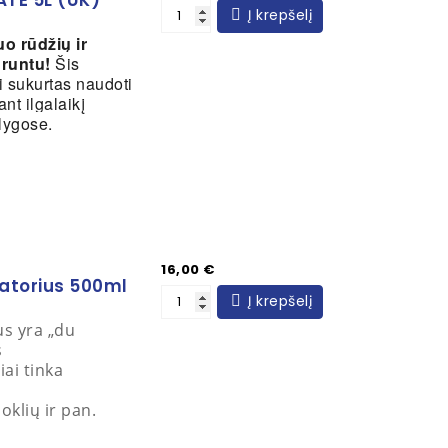
TE 5L (UK)
Į krepšelį
o rūdžių ir
gruntu!
Šis
i sukurtas naudoti
ant ilgalaikį
lygose.
Kaina
16,00 €
zatorius 500ml
Į krepšelį
us yra „du
s
iai tinka
oklių ir pan.