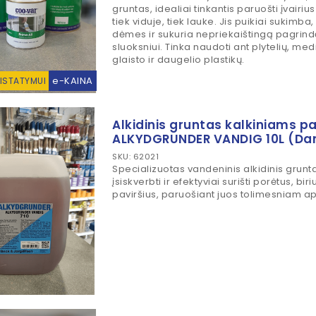
gruntas, idealiai tinkantis paruošti įvairi
tiek viduje, tiek lauke. Jis puikiai sukimba
dėmes ir sukuria nepriekaištingą pagrind
sluoksniui. Tinka naudoti ant plytelių, me
glaisto ir daugelio plastikų.
e-KAINA
RISTATYMUI
Alkidinis gruntas kalkiniams p
ALKYDGRUNDER VANDIG 10L (Dan
SKU: 62021
Specializuotas vandeninis alkidinis gruntas
įsiskverbti ir efektyviai surišti porėtus, bir
paviršius, paruošiant juos tolimesniam ap