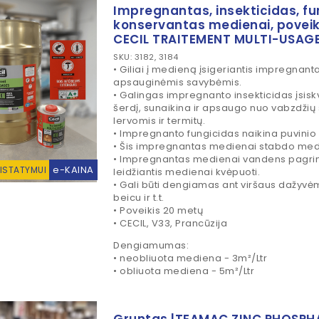
Impregnantas, insekticidas, fu
konservantas medienai, poveik
CECIL TRAITEMENT MULTI-USAG
SKU: 3182, 3184
• Giliai į medieną įsigeriantis impregnanta
apsauginėmis savybėmis.
• Galingas impregnanto insekticidas įsisk
šerdį, sunaikina ir apsaugo nuo vabzdžių 
lervomis ir termitų.
• Impregnanto fungicidas naikina puvinio
• Šis impregnantas medienai stabdo me
• Impregnantas medienai vandens pagrin
e-KAINA
RISTATYMUI
leidžiantis medienai kvėpuoti.
• Gali būti dengiamas ant viršaus dažyvėmi
beicu ir t.t.
• Poveikis 20 metų
• CECIL, V33, Prancūzija
Dengiamumas:
• neobliuota mediena - 3m
²
/Ltr
• obliuota mediena - 5m
²
/Ltr