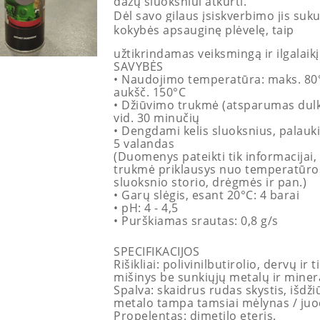
dažų sluoksniui atkurti.
Dėl savo gilaus įsiskverbimo jis suk
kokybės apsauginę plėvelę, taip
užtikrindamas veiksmingą ir ilgalaik
SAVYBĖS
• Naudojimo temperatūra: maks. 80
aukšč. 150°C
• Džiūvimo trukmė (atsparumas dul
vid. 30 minučių
• Dengdami kelis sluoksnius, palauki
5 valandas
(Duomenys pateikti tik informacijai, 
trukmė priklausys nuo temperatūro
sluoksnio storio, drėgmės ir pan.)
• Garų slėgis, esant 20°C: 4 barai
• pH: 4 - 4,5
• Purškiamas srautas: 0,8 g/s
SPECIFIKACIJOS
Rišikliai: polivinilbutirolio, dervų ir t
mišinys be sunkiųjų metalų ir miner
Spalva: skaidrus rudas skystis, išdži
metalo tampa tamsiai mėlynas / ju
Propelentas: dimetilo eteris.