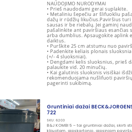
NAUDOJIMO NURODYMAI
• Prieš naudodami gerai suplakite.
• Metaliniu šepečiu ar šlifuokliu paša
dažų ir rūdžių likučius.Paviršius turi
sausas ir be riebalų. Jei gaminį naud
pašalinkite ant paviršiaus esančias
arba dumblius. Apsaugokite aplink 
daiktus.
• Purškite 25 cm atstumu nuo pavirš
• Padenkite keliais plonais sluoksnia
(+/- 4 sluoksniai).
• Dengdami kelis sluoksnius, prieš 
palaukite vid. 20 minučių.
• Kai galutinis sluoksnis visiškai išdž
rekomenduojama nušlifuoti paviršių,
pagerinti sukibimą.
Gruntiniai dažai BECK&JORGEN
722
SKU: 6203
B&J KOMBI 5 – tai gruntiniai dažai, skirti st
klijuotam, gipskartonio, gipsiniam pavirš