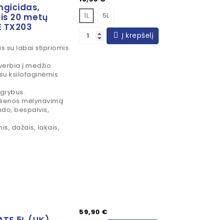
ngicidas,
1L
5L
is 20 metų
E TX203
Į krepšelį
s su labai stipriomis
verbia į medžio
su ksilofaginėmis
 grybus.
dienos mėlynavimą
do, bespalvis,
s, dažais, lakais,
Kaina
59,90 €