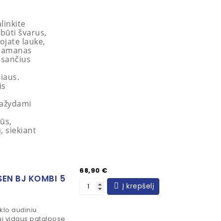
linkite
 būti švarus,
ojate lauke,
 samanas
esančius
iaus.
is
dažydami
iūs,
 siekiant
Kaina
68,90 €
SEN BJ KOMBI 5
Į krepšelį
iklo audiniu
iui vidaus patalpose