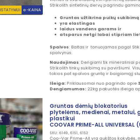
Strikolith sintetinių dervų pagrindu gami
e-KAINA
RISTATYMUI
Gruntas
užtikrina puikų sukibimą
yra elastingas
laidus vandens garams ir
atsparus netgi labai stipriam lie
Spalvos
: Baltas ir tonuojamas pagal Stiko
spalvynus.
Naudojimas
: Dengiami tik mineraliniai p
Strikolith tinkų sukibimą su paviršiumi. V
tokios pat spalvos gruntą ir baigiamąjį sl
Išeiga:
Priklausomai nuo pagrindo apie
Dengiamumas:
22kg pakuotės išeiga a
Gruntas dėmių blokatorius
plytelėms, medienai, metalui, g
plastikui
COOVAR PRIME-ALL UNIVERSAL (
SKU: 6149, 6151, 6152
Coo-Var Prime-All yra aukštos kokybės, m