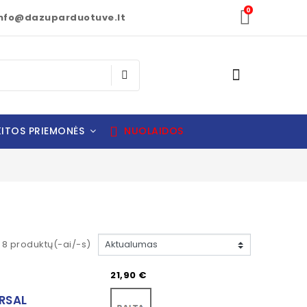
0
nfo@dazuparduotuve.lt
ITOS PRIEMONĖS
NUOLAIDOS
8 produktų(-ai/-s)
Kaina
21,90 €
Balta
RSAL