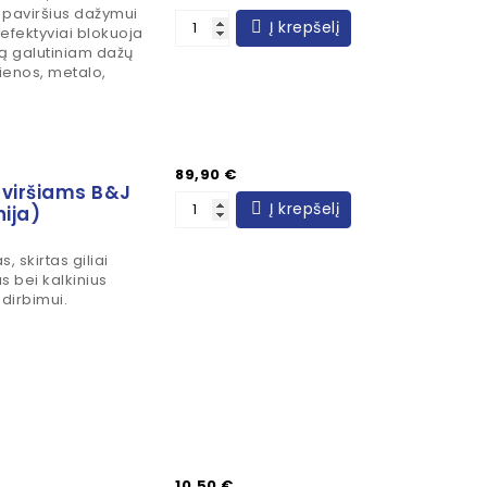
us paviršius dažymui
Į krepšelį
, efektyviai blokuoja
ą galutiniam dažų
dienos, metalo,
Kaina
89,90 €
aviršiams B&J
Į krepšelį
ija)
, skirtas giliai
ius bei kalkinius
dirbimui.
Kaina
10,50 €