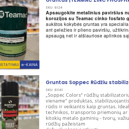
Gruntas |TEAMAC ZINC PHOSPHA
SKU: 6124
Apsaugokite metalinius paviršius nu
korozijos su Teamac cinko fosfato 
aukštos kokybės gruntas yra specialia
ant geležies ir plieno paviršių,
užtikrin
apsaugą net ir atšiauriose aplinkos są
e-KAINA
RISTATYMUI
Gruntas Soppec Rūdžiu stabili
SKU: 61141
„Soppec Colors“ rūdžių stabilizatori
viename“ produktas, stabilizuojanti
rūdis ir veikiantis kaip gruntas. Ideal
technikos, transporto priemonių ar
kitokių metalo gaminių - tvorų, važiu
rūdžių pažeistam