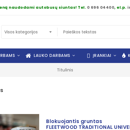
dieną naudodami autobusų siuntas! Tel.
0 696 04400
, el.p.
i
ARBAMS
LAUKO DARBAMS
ĮRANKIAI
K
Titulinis
as
Blokuojantis gruntas
FLEETWOOD TRADITIONAL UNIVE