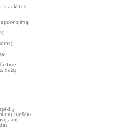
uria aukštos
į apdorojimą.
°C,
kėms):
te
faktinė
s, dažų
irpiklių
alinių rūgščių
ūvęs ant
odas