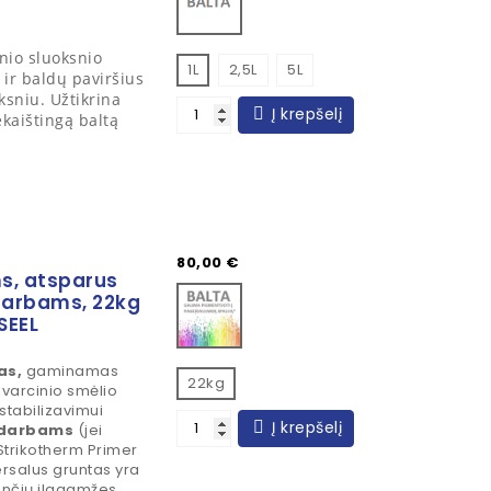
inio sluoksnio
1L
2,5L
5L
 ir baldų paviršius
ksniu. Užtikrina
Į krepšelį
kaištingą baltą
Kaina
80,00 €
s, atsparus
Bazė spalvinimui
o darbams, 22kg
SEEL
as,
gaminamas
22kg
kvarcinio smėlio
stabilizavimui
Į krepšelį
s darbams
(jei
Strikotherm Primer
ersalus gruntas yra
ančių ilgaamžes