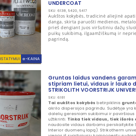
UNDERCOAT
SKU: 6138, 5420, 5417
Aukštos kokybės, tradicinė aliejinė apat
danga, skirta paruošti medienos, metalo
prieš dengiant juos viršutiniu dažų sluo
puikų sukibimą, ilgaamžiškumą ir neprie
pagrindą.
e-KAINA
RISTATYMUI
Gruntas laidus vandens garam
stipriam lietui, vidaus ir lauk
STRIKOLITH VOORSTRIJK UNIVER
SKU: 6181
Tai aukštos kokybės
betirpiklinis
grunt
akrilo dispersijos pagrindu. Sudėtyje yra 
dalelių geresniam sukibimui ir paviršiaus 
užtikrinti.
Tinka tiek vidaus, tiek išorė
naudosite vidaus darbams perskaitykite 
Interior duomenų lapą). Strikotherm univ
vienas iš svarbiausių komponentų sudar