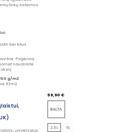
namų tinkų sistemos.
tui
lith bei kitus
aviršiai. Pagerina
isuomet naudokite
uoksnį.
350 g/m2
.
pie 62m2
Kaina
59,90 €
Balta
laistui,
UK)
2,5L
5L
atinis, universalus