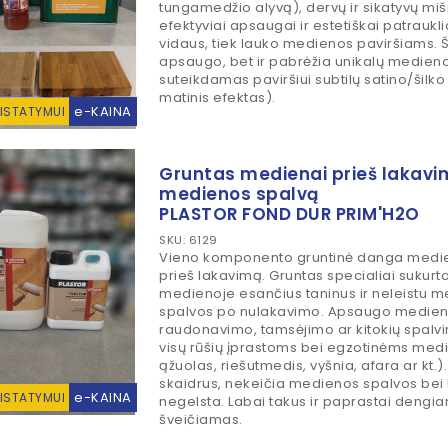
tungamedžio alyvą), dervų ir sikatyvų miš
efektyviai apsaugai ir estetiškai patraukli
vidaus, tiek lauko medienos paviršiams. Ši
apsaugo, bet ir pabrėžia unikalų medieno
suteikdamas paviršiui subtilų satino/šilko
matinis efektas).
e-KAINA
RISTATYMUI
Gruntas medienai prieš lakavi
medienos spalvą
PLASTOR FOND DUR PRIM'H2O
SKU: 6129
Vieno komponento gruntinė danga medi
prieš lakavimą. Gruntas specialiai sukurta
medienoje esančius taninus ir neleistu m
spalvos po nulakavimo. Apsaugo medie
raudonavimo, tamsėjimo ar kitokių spalvin
visų rūšių įprastoms bei egzotinėms medi
ąžuolas, riešutmedis, vyšnia, afara ar kt.).
skaidrus, nekeičia medienos spalvos bei 
e-KAINA
RISTATYMUI
negelsta. Labai takus ir paprastai dengi
šveičiamas.