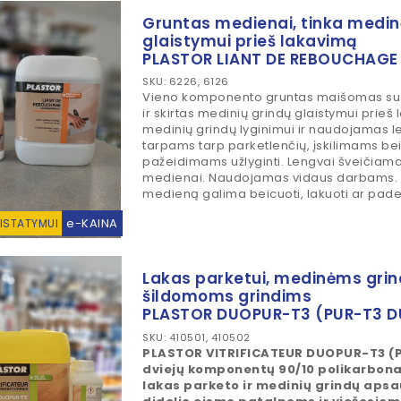
Gruntas medienai, tinka medin
glaistymui prieš lakavimą
PLASTOR LIANT DE REBOUCHAGE
SKU: 6226, 6126
Vieno komponento gruntas maišomas su
ir skirtas medinių grindų glaistymui prieš 
medinių grindų lyginimui ir naudojamas 
tarpams tarp parketlenčių, įskilimams b
pažeidimams užlyginti. Lengvai šveičiamas
medienai. Naudojamas vidaus darbams. 
medieną galima beicuoti, lakuoti ar pade
e-KAINA
RISTATYMUI
Lakas parketui, medinėms grin
šildomoms grindims
PLASTOR DUOPUR-T3 (PUR-T3 
SKU: 410501, 410502
PLASTOR VITRIFICATEUR DUOPUR-T3 (P
dviejų komponentų 90/10 polikarbona
lakas parketo ir medinių grindų apsa