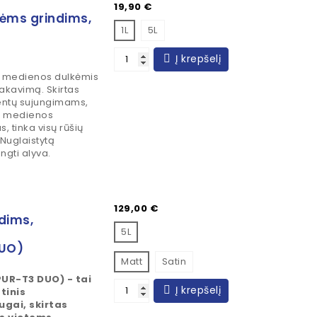
Kaina
19,90 €
ėms grindims,
1L
5L
Į krepšelį
 medienos dulkėmis
lakavimą. Skirtas
lentų sujungimams,
ei medienos
, tinka visų rūšių
Nuglaistytą
ngti alyva.
Kaina
129,00 €
dims,
5L
DUO)
Matt
Satin
UR-T3 DUO) - tai
Į krepšelį
tinis
ugai, skirtas