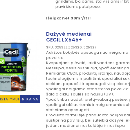
grindims, baldams, stalviršiams ir k
paviršiams patalpose.
Išeiga: net 30m²/ltr!
Dažyvė medienai
CECIL LX545+
SKU: 325322,325326, 325327
Aukštos kokybės apsauga nuo neigiamo 
poveikio.
Kvėpuojanti plėvelė, laidi vandens garam
Nesilupa, nesisloksniuoja, ypač elasting
Remiantis CECIL produktų istorija, naudo
technologijomis ir patirtimi, specialiai s
siekiant papuošti ir apsaugoti visą ekst
ypatingai neigiamo atmosferos poveikio: 
šalčio ciklų, saulės spindulių (UV).
e-KAINA
RISTATYMUI
Ypač tinka naudoti pietų-vakarų pusėse, p
ypatingai atšiauriomis ir neigiamomis sa
statiniams apsaugoti.
Produkto formulėje panaudota naujos kart
sustiprina paviršių, bei suteikia dažyvei e
judant medienai neskeldėja ir nesilupa.