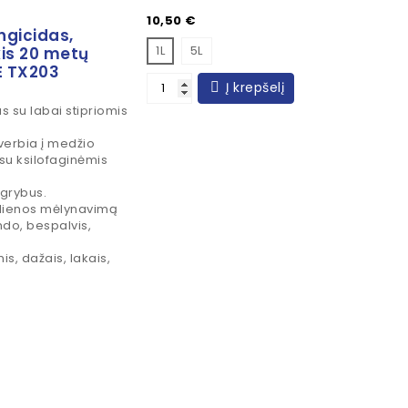
Kaina
10,50 €
ngicidas,
1L
5L
is 20 metų
E TX203
Į krepšelį
s su labai stipriomis
verbia į medžio
su ksilofaginėmis
 grybus.
dienos mėlynavimą
do, bespalvis,
s, dažais, lakais,