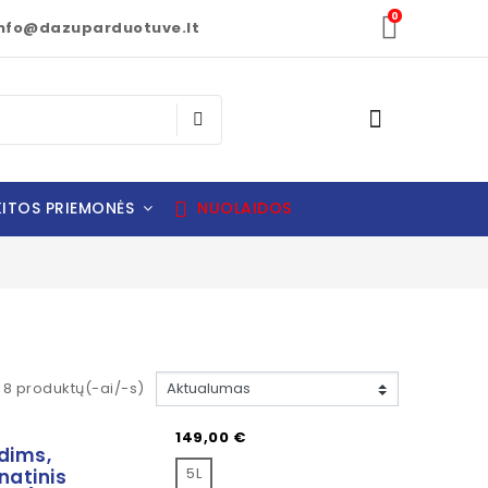
0
nfo@dazuparduotuve.lt
ITOS PRIEMONĖS
NUOLAIDOS
8 produktų(-ai/-s)
Kaina
149,00 €
dims,
5L
natinis