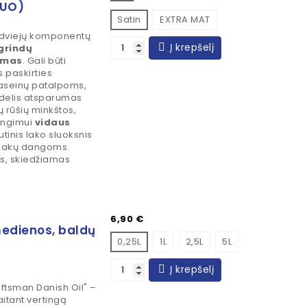
DUO)
Satin
EXTRA MAT
dviejų komponentų
Į krepšelį
grindų
smas
. Gali būti
 paskirties
baseinų patalpoms,
didelis atsparumas
ų rūšių minkštos,
engimui
vidaus
tinis lako sluoksnis
s lakų dangoms.
is, skiedžiamas
Kaina
6,90 €
medienos, baldų
0,25L
1L
2,5L
5L
Į krepšelį
ftsman Danish Oil" –
kaitant vertingą