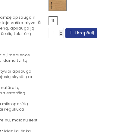
aamžę apsaugą ir
1L
etojo vaško alyva. Ši
ieną, apsaugo ją
Į krepšelį
ūralią tekstūrą.
bia į medienos
kurdama tvirtą
tyviai apsaugo
ejusių skysčių ar
 natūralią
ma estetišką
a mikroporėtą
i reguliuoti
velnų, malonų liesti
s:
Idealiai tinka