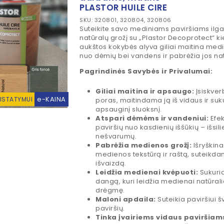
PLASTOR HUILE CIRE
SKU: 320801, 320804, 320806
Suteikite savo mediniams paviršiams ilg
natūralų grožį su „Plastor Decoprotect“ ki
aukštos kokybės alyva giliai maitina med
nuo dėmių bei vandens ir pabrėžia jos nat
Pagrindinės Savybės ir Privalumai:
Giliai maitina ir apsaugo:
Įsiskver
e-KAINA
RISTATYMUI
poras, maitindama ją iš vidaus ir su
apsauginį sluoksnį.
Atspari dėmėms ir vandeniui:
Efek
paviršių nuo kasdienių iššūkių – išsili
nešvarumų.
Pabrėžia medienos grožį:
Išryškina
medienos tekstūrą ir raštą, suteikda
išvaizdą.
Leidžia medienai kvėpuoti:
Sukuri
dangą, kuri leidžia medienai natūralia
drėgmę.
Maloni apdaila:
Suteikia paviršiui š
paviršių.
Tinka įvairiems vidaus paviršiam