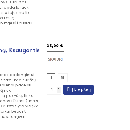
inys, sukurtas
ai apdailai tiek
s aliejus ne tik
s raštą,
 blizgesį (pusiau
Kaina
35,00 €
mą, išsaugantis
Bespalvis
enos padengimui
1L
5L
s tam, kad surištų
edienai pakeisti
Į krepšelį
ną nuo
ių pokyčių, tinka
enos rūšims (uosis,
 Gruntas yra visiškai
laikui bėgant
amas, lengvai