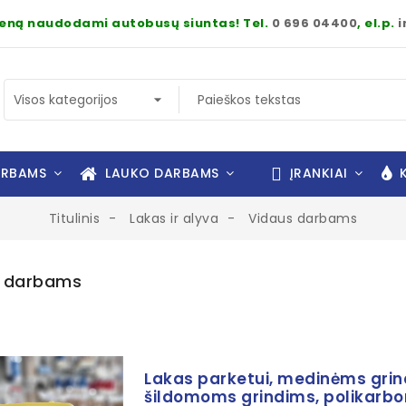
dieną naudodami autobusų siuntas! Tel.
0 696 04400
, el.p.
i
ARBAMS
LAUKO DARBAMS
ĮRANKIAI
K
Titulinis
Lakas ir alyva
Vidaus darbams
s darbams
Lakas parketui, medinėms grin
šildomoms grindims, polikarbo