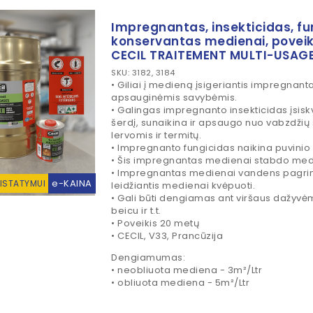
Impregnantas, insekticidas, fu
konservantas medienai, poveik
CECIL TRAITEMENT MULTI-USAG
SKU: 3182, 3184
• Giliai į medieną įsigeriantis impregnanta
apsauginėmis savybėmis.
• Galingas impregnanto insekticidas įsisk
šerdį, sunaikina ir apsaugo nuo vabzdžių 
lervomis ir termitų.
• Impregnanto fungicidas naikina puvinio
• Šis impregnantas medienai stabdo me
• Impregnantas medienai vandens pagrin
e-KAINA
RISTATYMUI
leidžiantis medienai kvėpuoti.
• Gali būti dengiamas ant viršaus dažyvėmi
beicu ir t.t.
• Poveikis 20 metų
• CECIL, V33, Prancūzija
Dengiamumas:
• neobliuota mediena - 3m
²
/Ltr
• obliuota mediena - 5m
²
/Ltr