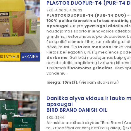
PLASTOR DUOPUR-T4 (PUR-T4 
SKU: 410601, 410602
PLASTOR
DUOPUR-T4 (
PUR-T4 DUO)
- 
100% polikarbonatinis lakas medinių 
apsaugai
kur yra
ypatingai didelis ei
naudojamas sporto ir lengvosios atletikos
grindims, restoranuose, parduotuvėse, 
šokių aikštelėms ir kitur, kur reikalingas 
dėvėjimuisi. Šis
lakas medienai
tinka vis
kietos bei egzotinių rūšių medienos pad
e-KAINA
RISTATYMUI
darbams
. Gali būti naudojamas kaip galu
norint suteikti papildomą tvirtumą kitom
Tinkamas
šildomoms grindims
. Bekvap
vandeniu.
Išeiga: 10m2/L
(vienam sluoksniui)
Daniška alyva vidaus ir lauko 
apsaugai
BIRD BRAND DANISH OIL
SKU: 3244
Atraskite aukštos kokybės "Bird Brand Cra
tai kruopščiai atrinktų natūralių aliejų (įs