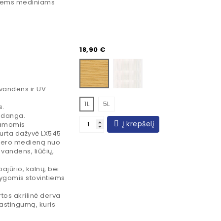
itiems mediniams
Kaina
18,90 €
BOIS BLANCHI
INCOLORE
vandens ir UV
1L
5L
s.
a danga.
Į krepšelį
jamomis
ukurta dažyvė LX545
erjero medieną nuo
vandens, liūčių,
ajūrio, kalnų, bei
lygomis stovintiems
os akrilinė derva
lastingumą, kuris