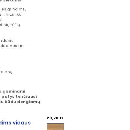
s vietoms.
lės grindims,
r kitur, kur
i.
tinių rūšių
ndeniu.
klaidomas ant
.
 dienų
ja gaminami
 patys tvirčiausi
iniu būdu dengiamų
Kaina
29,20 €
dims vidaus
Naturel