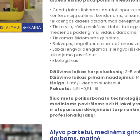
didelio eismo patalpoms ir viešosiom
• Grindų lakas tinkamas naudoti sporto sa
konferencijų salėms, koridoriams, ofisams i
reikalingas didelis atsparumas dėvėjimuis
• Tinka visų rūšių minkštos, kietos bei egzo
e-KAINA
RISTATYMUI
medienos padengimui vidaus darbams.
• Tinkamas šildomoms grindims.
• Bekvapis, negeltonuoja, skiedžiamas va
• Labai lengvai dengiamas ir lengvai išs
lakuojamo paviršiaus.
• Ekologiškas.
Džiūvimo laikas tarp sluoksnių:
3-5 val
Džiūvimo laikas pilnam naudojimui:
14
Išeiga:
11 m²/L vienam sluoksniui
Pakuotė:
4,5L+0,5L=5L
Šiuo metu polikarbonato technologi
mediniams paviršiams skirti lakai yra
ir atspariausi dėvėjimuisi tarp rank
profesionalių lakų!
Alyva parketui, medinėms grin
darbams, matinė