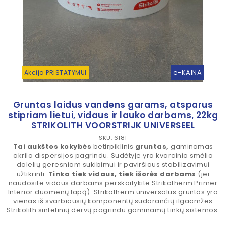
e-KAINA
Akcija PRISTATYMUI
Gruntas laidus vandens garams, atsparus
stipriam lietui, vidaus ir lauko darbams, 22kg
STRIKOLITH VOORSTRIJK UNIVERSEEL
SKU: 6181
Tai aukštos kokybės
betirpiklinis
gruntas,
gaminamas
akrilo dispersijos pagrindu. Sudėtyje yra kvarcinio smėlio
dalelių geresniam sukibimui ir paviršiaus stabilizavimui
užtikrinti.
Tinka tiek vidaus, tiek išorės darbams
(jei
naudosite vidaus darbams perskaitykite Strikotherm Primer
Interior duomenų lapą). Strikotherm universalus gruntas yra
vienas iš svarbiausių komponentų sudarančių ilgaamžes
Strikolith sintetinių dervų pagrindu gaminamų tinkų sistemos.