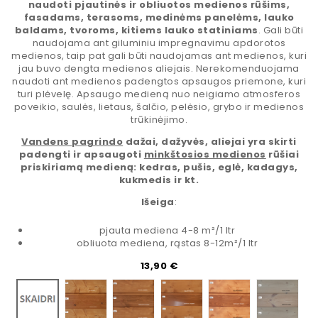
naudoti pjautinės ir obliuotos medienos rūšims,
fasadams, terasoms, medinėms panelėms, lauko
baldams, tvoroms, kitiems lauko statiniams
. Gali būti
naudojama ant giluminiu impregnavimu apdorotos
medienos, taip pat gali būti naudojamas ant medienos, kuri
jau buvo dengta medienos aliejais. Nerekomenduojama
naudoti ant medienos padengtos apsaugos priemone, kuri
turi plėvelę. Apsaugo medieną nuo neigiamo atmosferos
poveikio, saulės, lietaus, šalčio, pelėsio, grybo ir medienos
trūkinėjimo.
Vandens pagrindo
dažai, dažyvės, aliejai yra skirti
padengti ir apsaugoti
minkštosios medienos
rūšiai
priskiriamą medieną: kedras, pušis, eglė, kadagys,
kukmedis ir kt.
Išeiga
:
pjauta mediena 4-8 m²/1 ltr
obliuota mediena, rąstas 8-12m²/1 ltr
Kaina
13,90 €
Fintex 5050
Fintex 5052
Fintex 5053
Fintex 5055
Fintex 5
Bespalvis