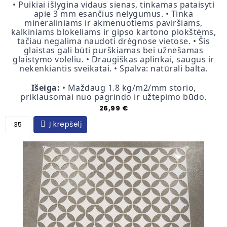
• Puikiai išlygina vidaus sienas, tinkamas pataisyti
apie 3 mm esančius nelygumus. • Tinka
mineraliniams ir akmenuotiems paviršiams,
kalkiniams blokeliams ir gipso kartono plokštėms,
tačiau negalima naudoti drėgnose vietose. • Šis
glaistas gali būti purškiamas bei užnešamas
glaistymo voleliu. • Draugiškas aplinkai, saugus ir
nekenkiantis sveikatai. • Spalva: natūrali balta.
Išeiga:
• Maždaug 1.8 kg/m2/mm storio,
priklausomai nuo pagrindo ir užtepimo būdo.
Kaina
26,99 €
Į krepšelį