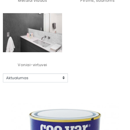
Metalui vidaus
Pirtims, saunoms
Voniai-virtuvei