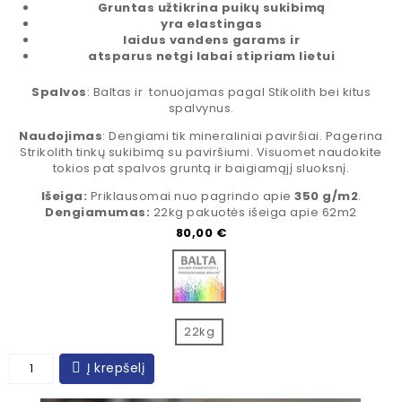
Gruntas
užtikrina puikų sukibimą
yra elastingas
laidus vandens garams ir
atsparus netgi labai stipriam lietui
Spalvos
: Baltas ir tonuojamas pagal Stikolith bei kitus
spalvynus.
Naudojimas
: Dengiami tik mineraliniai paviršiai. Pagerina
Strikolith tinkų sukibimą su paviršiumi. Visuomet naudokite
tokios pat spalvos gruntą ir baigiamąjį sluoksnį.
Išeiga:
Priklausomai nuo pagrindo apie
350 g/m2
.
Dengiamumas:
22kg pakuotės išeiga apie 62m2
Kaina
80,00 €
Bazė spalvinimui
22kg
Į krepšelį