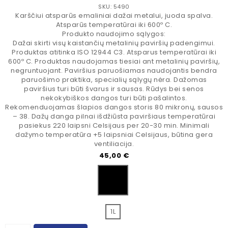
SKU: 5490
Karščiui atsparūs emaliniai dažai metalui, juoda spalva.
Atsparūs temperatūrai iki 600º C.
Produkto naudojimo sąlygos:
Dažai skirti visų kaistančių metalinių paviršių padengimui.
Produktas atitinka ISO 12944 C3. Atsparus temperatūrai iki
600º C. Produktas naudojamas tiesiai ant metalinių paviršių,
negruntuojant. Paviršius paruošiamas naudojantis bendra
paruošimo praktika, specialių sąlygų nėra. Dažomas
paviršius turi būti švarus ir sausas. Rūdys bei senos
nekokybiškos dangos turi būti pašalintos.
Rekomenduojamas šlapios dangos storis 80 mikronų, sausos
– 38. Dažų danga pilnai išdžiūsta paviršiaus temperatūrai
pasiekus 220 laipsni Celsijaus per 20-30 min. Minimali
dažymo temperatūra +5 laipsniai Celsijaus, būtina gera
ventiliacija.
Kaina
45,00 €
Juoda
1L