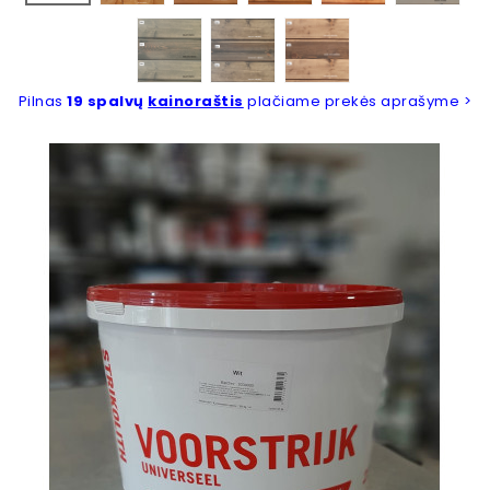
Fintex 5068
Fintex 5069
Fintex 5074
Pilnas
19 spalvų
kainoraštis
plačiame prekės aprašyme >