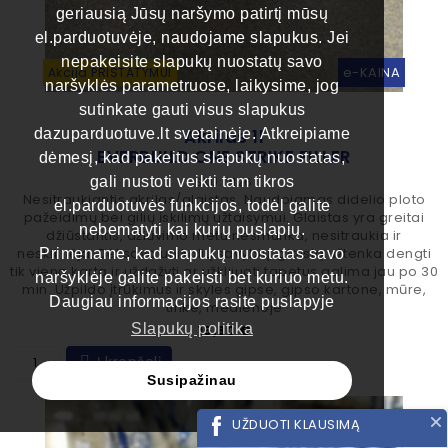
geriausią Jūsų naršymo patirtį mūsų
el.parduotuvėje, naudojame slapukus. Jei
nepakeisite slapukų nuostatų savo
e-KAINA
Akcija PRISTATYMUI
naršyklės parametruose, laikysime, jog
sutinkate gauti visus slapukus
Akrilas 1l
dazuparduotuve.lt svetainėje. Atkreipiame
EVERBUILD ONE STRIKE FILLER
dėmesį, kad pakeitus slapukų nuostatas,
gali nustoti veikti tam tikros
SKU: 2126
Nesitraukiantis akrilas/glaistas. Naudojamas didelio ploto
el.parduotuvės funkcijos, todėl galite
pažeidimų bei gilių įskilimų užtaisymui. Glaistas yra greitai
nebematyti kai kurių puslapių.
džiūstantis, džiūvimo metu nesmunka, nesitraukia ir
neskilinėja. Dėl savo unikalių savybių, glaistą užtenka dengti
Primename, kad slapukų nuostatas savo
tik vieną kartą ir uždažyti ar užklijuoti tapetus galima jau po 30
naršyklėje galite pakeisti bet kuriuo metu.
min. Užpildo įtrūkimus ir skyles gipse, gipso kartone, mūre,
Daugiau informacijos rasite puslapyje
tinke, medienoje
Kaina
Slapukų politika
15,80 €
Į krepšelį
Susipažinau
UŽDUOTI KLAUSIMĄ