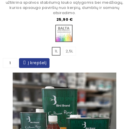
užtikrina spalvos stabilumą lauko sąlygomis bei medžiagų,
kurios apsaugo paviršių nuo kerpių, dumblių ir samanų
atsiradimo.
Kaina
25,90 €
Bazė spalvinimui
1L
2,5L
Į krepšelį