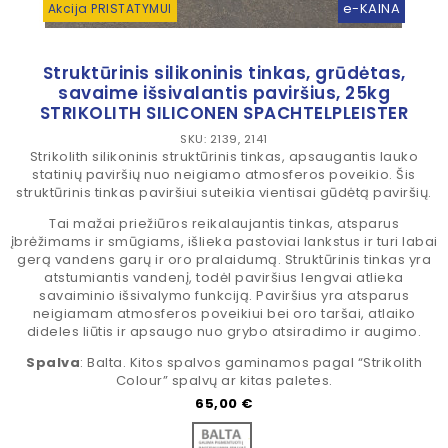
e-KAINA
Akcija PRISTATYMUI
Struktūrinis silikoninis tinkas, grūdėtas,
savaime išsivalantis paviršius, 25kg
STRIKOLITH SILICONEN SPACHTELPLEISTER
SKU: 2139, 2141
Strikolith silikoninis struktūrinis tinkas, apsaugantis lauko
statinių paviršių nuo neigiamo atmosferos poveikio. Šis
struktūrinis tinkas paviršiui suteikia vientisai gūdėtą paviršių.
Tai mažai priežiūros reikalaujantis tinkas, atsparus
įbrėžimams ir smūgiams, išlieka pastoviai lankstus ir turi labai
gerą vandens garų ir oro pralaidumą. Struktūrinis tinkas yra
atstumiantis vandenį, todėl paviršius lengvai atlieka
savaiminio išsivalymo funkciją. Paviršius yra atsparus
neigiamam atmosferos poveikiui bei oro taršai, atlaiko
dideles liūtis ir apsaugo nuo grybo atsiradimo ir augimo.
Spalva
: Balta. Kitos spalvos gaminamos pagal “Strikolith
Colour” spalvų ar kitas paletes.
Kaina
65,00 €
Bazė spalvinimui