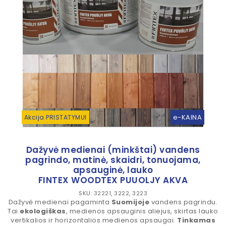
e-KAINA
Akcija PRISTATYMUI
Dažyvė medienai (minkštai) vandens
pagrindo, matinė, skaidri, tonuojama,
apsauginė, lauko
FINTEX WOODTEX PUUOLJY AKVA
SKU: 32221, 3222, 3223
Dažyvė medienai pagaminta
Suomijoje
vandens pagrindu.
Tai
ekologiškas
, medienos apsauginis aliejus, skirtas lauko
vertikalios ir horizontalios medienos apsaugai.
Tinkamas