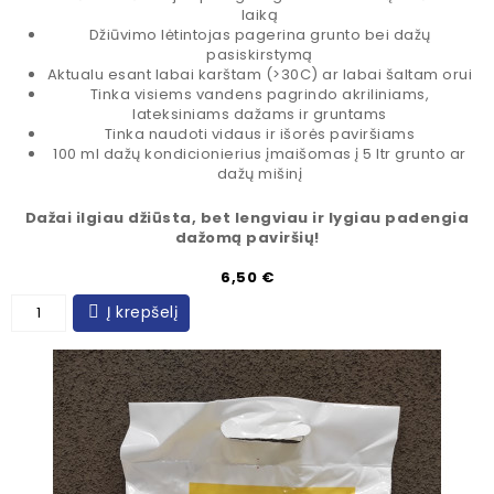
laiką
Džiūvimo lėtintojas pagerina grunto bei dažų
pasiskirstymą
Aktualu esant labai karštam (>30C) ar labai šaltam orui
Tinka visiems vandens pagrindo akriliniams,
lateksiniams dažams ir gruntams
Tinka naudoti vidaus ir išorės paviršiams
100 ml dažų kondicionierius įmaišomas į 5 ltr grunto ar
dažų mišinį
Dažai ilgiau džiūsta, bet lengviau ir lygiau padengia
dažomą paviršių!
Kaina
6,50 €
Į krepšelį