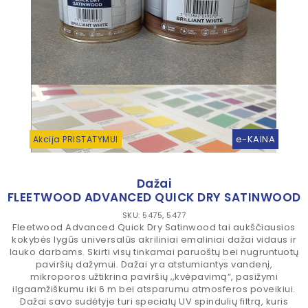
e-KAINA
Akcija PRISTATYMUI
Dažai
FLEETWOOD ADVANCED QUICK DRY SATINWOOD
SKU: 5475, 5477
Fleetwood Advanced Quick Dry Satinwood tai aukščiausios
kokybės lygūs universalūs akriliniai emaliniai dažai vidaus ir
lauko darbams. Skirti visų tinkamai paruoštų bei nugruntuotų
paviršių dažymui. Dažai yra atstumiantys vandenį,
mikroporos užtikrina paviršių ‚,kvėpavimą“, pasižymi
ilgaamžiškumu iki 6 m bei atsparumu atmosferos poveikiui.
Dažai savo sudėtyje turi specialų UV spindulių filtrą, kuris