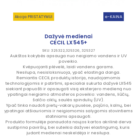
e-KAINA
Akcija PRISTATYMUI
Dažyvė medienai
CECIL LX545+
SKU: 325322,325326, 325327
Aukštos kokybės apsauga nuo neigiamo vandens ir UV
poveikio.
Kvėpuojanti plėvelė, laidi vandens garams.
Nesilupa, nesisloksniuoja, ypač elastinga danga.
Remiantis CECIL produktų istorija, naudojamomis
technologijomis ir patirtimi, specialiai sukurta dažyvė LX545
siekiant papuošti ir apsaugoti visą eksterjero medieną nuo
ypatingai neigiamo atmosferos poveikio: vandens, liūčių,
šalčio ciklų, saulės spindulių (UV).
Ypač tinka naudoti pietų-vakarų pusėse, pajūrio, kalnų, bei
ypatingai atšiauriomis ir neigiamomis salygomis stovintiems
statiniams apsaugoti.
Produkto formulėje panaudota naujos kartos akrilinė derva
sustiprina paviršių, bei suteikia dažyvei elastingumą, kuris
judant medienai neskeldėja ir nesilupa.