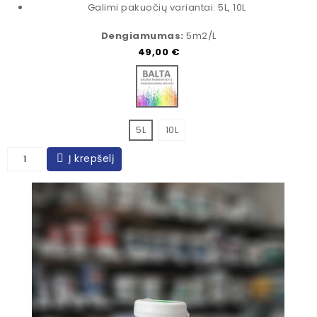
Galimi pakuočių variantai: 5L, 10L
Dengiamumas:
5m2/L
Kaina
49,00 €
Bazė spalvinimui
5L
10L
Į krepšelį