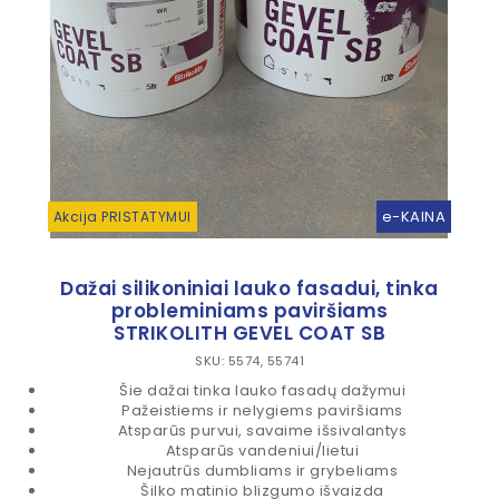
e-KAINA
Akcija PRISTATYMUI
Dažai silikoniniai lauko fasadui, tinka
probleminiams paviršiams
STRIKOLITH GEVEL COAT SB
SKU: 5574, 55741
Šie dažai tinka lauko fasadų dažymui
Pažeistiems ir nelygiems paviršiams
Atsparūs purvui, savaime išsivalantys
Atsparūs vandeniui/lietui
Nejautrūs dumbliams ir grybeliams
Šilko matinio blizgumo išvaizda