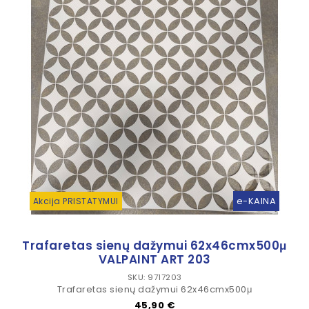
e-KAINA
Akcija PRISTATYMUI
Trafaretas sienų dažymui 62x46cmx500μ
VALPAINT ART 203
SKU: 9717203
Trafaretas sienų dažymui 62x46cmx500μ
Kaina
45,90 €