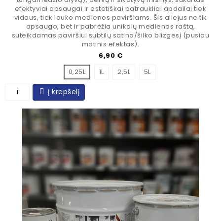
efektyviai apsaugai ir estetiškai patraukliai apdailai tiek
vidaus, tiek lauko medienos paviršiams. Šis aliejus ne tik
apsaugo, bet ir pabrėžia unikalų medienos raštą,
suteikdamas paviršiui subtilų satino/šilko blizgesį (pusiau
matinis efektas).
Kaina
6,90 €
0,25L
1L
2,5L
5L
Į krepšelį