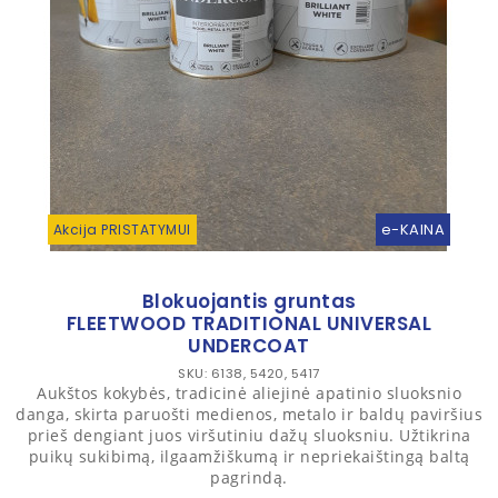
e-KAINA
Akcija PRISTATYMUI
Blokuojantis gruntas
FLEETWOOD TRADITIONAL UNIVERSAL
UNDERCOAT
SKU: 6138, 5420, 5417
Aukštos kokybės, tradicinė aliejinė apatinio sluoksnio
danga, skirta paruošti medienos, metalo ir baldų paviršius
prieš dengiant juos viršutiniu dažų sluoksniu. Užtikrina
puikų sukibimą, ilgaamžiškumą ir nepriekaištingą baltą
pagrindą.