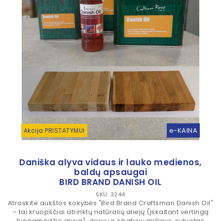
e-KAINA
Akcija PRISTATYMUI
Daniška alyva vidaus ir lauko medienos,
baldų apsaugai
BIRD BRAND DANISH OIL
SKU: 3244
Atraskite aukštos kokybės "Bird Brand Craftsman Danish Oil"
– tai kruopščiai atrinktų natūralių aliejų (įskaitant vertingą
tungamedžio alyvą), dervų ir sikatyvų mišinys, sukurtas