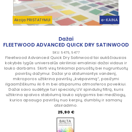
e-KAINA
Akcija PRISTATYMUI
Dažai
FLEETWOOD ADVANCED QUICK DRY SATINWOOD
SKU: 5475, 5477
Fleetwood Advanced Quick Dry Satinwood tai aukščiausios
kokybės lygūs universalūs akriliniai emaliniai dažai vidaus ir
lauko darbams. Skirti visų tinkamai paruoštų bei nugruntuotų
paviršių dažymui. Dažai yra atstumiantys vandenį,
mikroporos užtikrina paviršių ‚,kvėpavimą“, pasižymi
ilgaamžiškumu iki 6 m bei atsparumu atmosferos poveikiui.
Dažai savo sudėtyje turi specialų UV spindulių filtrą, kuris
užtikrina spalvos stabilumą lauko sąlygomis bei medžiagų,
kurios apsaugo paviršių nuo kerpių, dumblių ir samanų
atsiradimo.
Kaina
25,90 €
Bazė spalvinimui