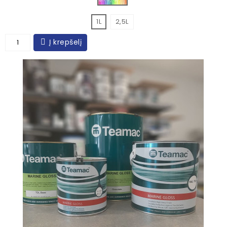
1L
2,5L
Į krepšelį