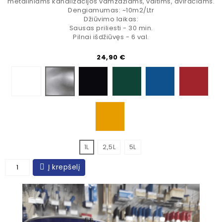
metaliniams kanalizacijos vamzdžiams, valtims, dviračiams.
Dengiamumas: ~10m2/Ltr
Džiūvimo laikas:
Sausas priliesti - 30 min.
Pilnai išdžiūvęs - 6 val.
Kaina
24,90 €
Smooth White
Smooth Black Satin
Smooth Green
Smooth Blue
Smooth
Smooth Silver
Smooth Yellow
1L
2,5L
5L
Į krepšelį