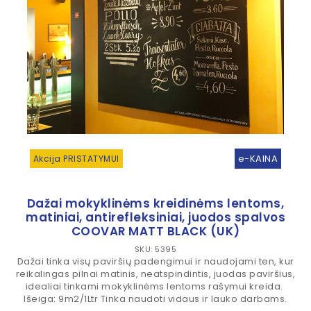
e-KAINA
Akcija PRISTATYMUI
Dažai mokyklinėms kreidinėms lentoms,
matiniai, antirefleksiniai, juodos spalvos
COOVAR MATT BLACK (UK)
SKU: 5395
Dažai tinka visų paviršių padengimui ir naudojami ten, kur
reikalingas pilnai matinis, neatspindintis, juodas paviršius,
idealiai tinkami mokyklinėms lentoms rašymui kreida.
Išeiga: 9m2/1Ltr Tinka naudoti vidaus ir lauko darbams.