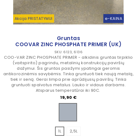
e-KAINA
Akcija PRISTATYMUI
Gruntas
COOVAR ZINC PHOSPHATE PRIMER (UK)
SKU: 6123, 6136
COO-VAR ZINC PHOSPHATE PRIMER - alkidinis gruntas tirpiklio
(vaitspirito) pagrindu, metalinių konstrukcijų paviršių
dažymui. Šis gruntas pasižymi ypatingai geromis
antikorozinėmis savybėmis. Tinka gruntuoti tiek naują metalą,
tiek ir seną. Gerai limpa prie aprūdijusių paviršių. Tinka
gruntuoti spalvotus metalus. Lauko ir vidaus darbams.
Atsparus temperatūrai iki 90C.
Kaina
19,90 €
Pilka
1L
2,5L