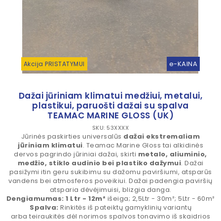
e-KAINA
Akcija PRISTATYMUI
Dažai jūriniam klimatui medžiui, metalui,
plastikui, paruošti dažai su spalva
TEAMAC MARINE GLOSS (UK)
SKU: 53XXXX
Jūrinės paskirties universalūs
dažai ekstremaliam
jūriniam klimatui
. Teamac Marine Gloss tai alkidinės
dervos pagrindo jūriniai dažai, skirti
metalo, aliuminio,
medžio, stiklo audinio bei plastiko dažymui
. Dažai
pasižymi itin geru sukibimu su dažomu paviršiumi, atsparūs
vandens bei atmosferos poveikiui. Dažai padengia paviršių
atsparia dėvėjimuisi, blizgia danga.
Dengiamumas: 1 Ltr - 12m
²
išeiga; 2,5Ltr - 30m²; 5Ltr - 60m²
Spalva:
Rinkitės iš pateiktų gamyklinių variantų
arba
teiraukitės dėl norimos spalvos tonavimo iš skaidrios