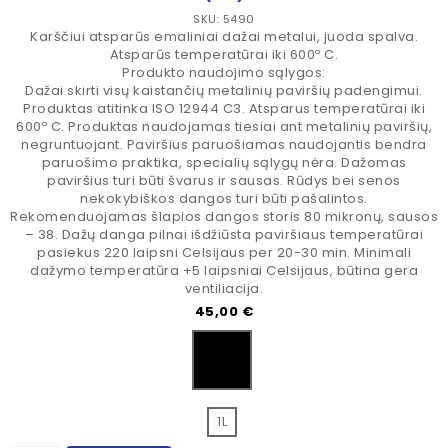
SKU: 5490
Karščiui atsparūs emaliniai dažai metalui, juoda spalva.
Atsparūs temperatūrai iki 600º C.
Produkto naudojimo sąlygos:
Dažai skirti visų kaistančių metalinių paviršių padengimui.
Produktas atitinka ISO 12944 C3. Atsparus temperatūrai iki
600º C. Produktas naudojamas tiesiai ant metalinių paviršių,
negruntuojant. Paviršius paruošiamas naudojantis bendra
paruošimo praktika, specialių sąlygų nėra. Dažomas
paviršius turi būti švarus ir sausas. Rūdys bei senos
nekokybiškos dangos turi būti pašalintos.
Rekomenduojamas šlapios dangos storis 80 mikronų, sausos
– 38. Dažų danga pilnai išdžiūsta paviršiaus temperatūrai
pasiekus 220 laipsni Celsijaus per 20-30 min. Minimali
dažymo temperatūra +5 laipsniai Celsijaus, būtina gera
ventiliacija.
Kaina
45,00 €
Juoda
1L