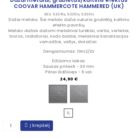
Dažai metalui, grublėtas/kaltinis efektas
COOVAR HAMMERCOTE HAMMERED (UK)
SKU: 53341x, 53351x, 53361x
Dažai metalui. Šie metalo dažai sukuria grublėtą, kaltinio
efekto paviršių.
Metalo dažais dažomi metaliniai turėklai, vartai, varteliai,
tvoros, radiatoriai, sodo baldai, metaliniai kanalizacijos
vamzdžiai, valtys, dviračiai.
Dengiamumas: 10m2/Ltr
Džiūvimo laikas:
Sausas priliesti - 30 min.
Pilnai išdžiūvęs - 6 val.
Kaina
24,90 €
Hammered Silver grey
Hammered Dark grey
1L
Į krepšelį